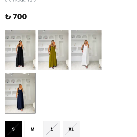
Ürün Kodu
:
Y215
₺ 700
S
M
L
XL