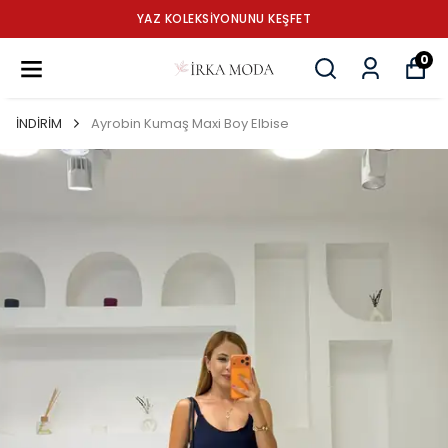
YAZ KOLEKSİYONUNU KEŞFET
0
İNDİRİM
Ayrobin Kumaş Maxi Boy Elbise