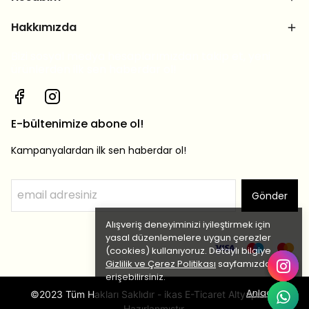
Hakkımızda
Bizi sosyal medya hesaplarımızdan takip et, yeni
ürünlerden ilk sen haberdar ol!
E-bültenimize abone ol!
Kampanyalardan ilk sen haberdar ol!
Gönder
Alışveriş deneyiminizi iyileştirmek için
yasal düzenlemelere uygun çerezler
(cookies) kullanıyoruz. Detaylı bilgiye
Gizlilik ve Çerez Politikası
sayfamızdan
erişebilirsiniz.
Anladım
©2023 Tüm Hakları Saklıdır - ikas E-Ticaret Altyapısı ile
Hazırlanmıştır.