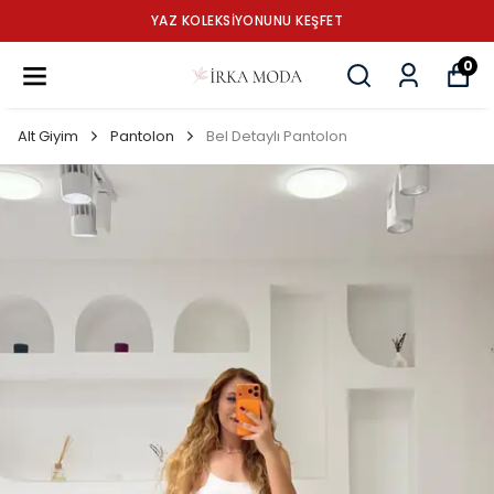
YAZ KOLEKSİYONUNU KEŞFET
0
Alt Giyim
Pantolon
Bel Detaylı Pantolon