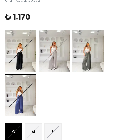
Ürün Kodu
:
30372
₺ 1.170
S
M
L