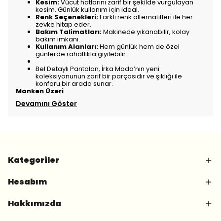
Kesim:
Vücut hatlarını zarif bir şekilde vurgulayan
kesim. Günlük kullanım için ideal.
Renk Seçenekleri:
Farklı renk alternatifleri ile her
zevke hitap eder.
Bakım Talimatları:
Makinede yıkanabilir, kolay
bakım imkanı.
Kullanım Alanları:
Hem günlük hem de özel
günlerde rahatlıkla giyilebilir.
Bel Detaylı Pantolon, İrka Moda’nın yeni
koleksiyonunun zarif bir parçasıdır ve şıklığı ile
konforu bir arada sunar.
Manken Üzeri
Devamını Göster
Kategoriler
Hesabım
Hakkımızda