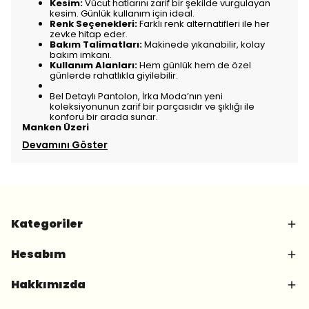
Kesim:
Vücut hatlarını zarif bir şekilde vurgulayan
kesim. Günlük kullanım için ideal.
Renk Seçenekleri:
Farklı renk alternatifleri ile her
zevke hitap eder.
Bakım Talimatları:
Makinede yıkanabilir, kolay
bakım imkanı.
Kullanım Alanları:
Hem günlük hem de özel
günlerde rahatlıkla giyilebilir.
Bel Detaylı Pantolon, İrka Moda’nın yeni
koleksiyonunun zarif bir parçasıdır ve şıklığı ile
konforu bir arada sunar.
Manken Üzeri
Devamını Göster
Kategoriler
Hesabım
Hakkımızda