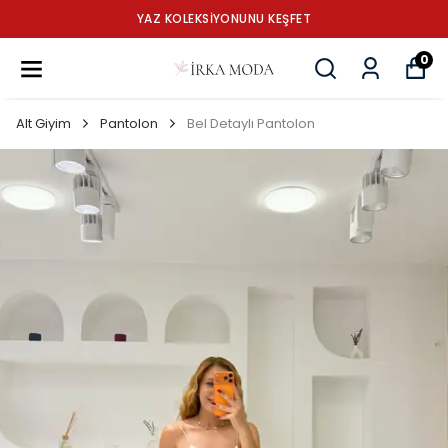
YAZ KOLEKSİYONUNU KEŞFET
0
Alt Giyim
Pantolon
Bel Detaylı Pantolon