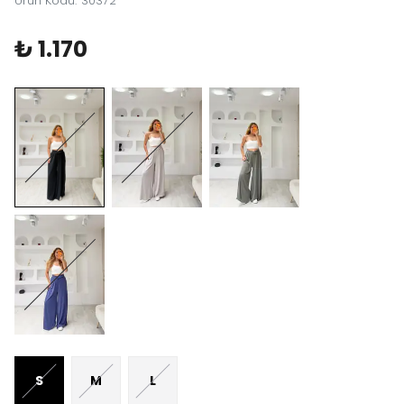
Ürün Kodu
:
30372
₺ 1.170
S
M
L