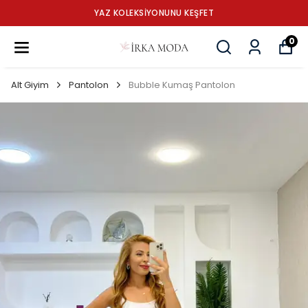
YAZ KOLEKSİYONUNU KEŞFET
0
Alt Giyim
Pantolon
Bubble Kumaş Pantolon