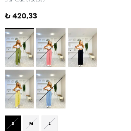
Ürün Kodu
:
BY202533
₺ 420,33
S
M
L