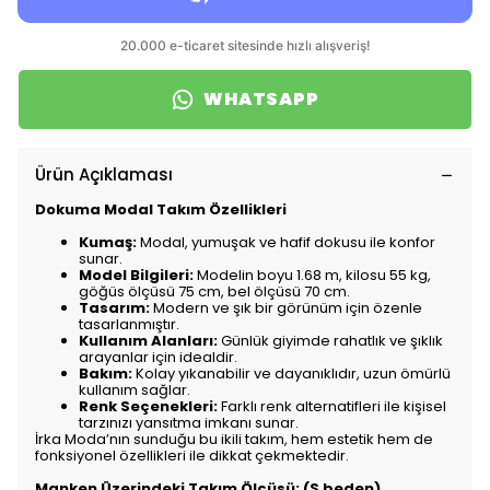
WHATSAPP
Ürün Açıklaması
Dokuma Modal Takım Özellikleri
Kumaş:
Modal, yumuşak ve hafif dokusu ile konfor
sunar.
Model Bilgileri:
Modelin boyu 1.68 m, kilosu 55 kg,
göğüs ölçüsü 75 cm, bel ölçüsü 70 cm.
Tasarım:
Modern ve şık bir görünüm için özenle
tasarlanmıştır.
Kullanım Alanları:
Günlük giyimde rahatlık ve şıklık
arayanlar için idealdir.
Bakım:
Kolay yıkanabilir ve dayanıklıdır, uzun ömürlü
kullanım sağlar.
Renk Seçenekleri:
Farklı renk alternatifleri ile kişisel
tarzınızı yansıtma imkanı sunar.
İrka Moda’nın sunduğu bu ikili takım, hem estetik hem de
fonksiyonel özellikleri ile dikkat çekmektedir.
Manken Üzerindeki Takım Ölçüsü: (S beden)