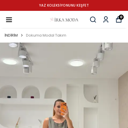
YAZ KOLEKSİYONUNU KEŞFET
0
İNDİRİM
Dokuma Modal Takım