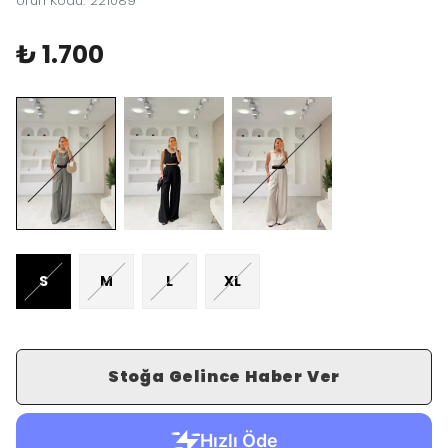
Ürün Kodu
:
221089
₺ 1.700
S
M
L
XL
Stoğa Gelince Haber Ver