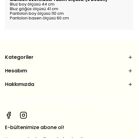
Bluz boy ölçüsü 44 cm
Bluz göğüs ölçüsü 41 cm
Pantolon boy ölçüsü 110 cm
Pantolon basen ölçüsü 60 cm
Kategoriler
Hesabım
Hakkımızda
Bizi sosyal medya hesaplarımızdan takip et, yeni
ürünlerden ilk sen haberdar ol!
E-bültenimize abone ol!