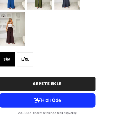
S/M
L/XL
SEPETE EKLE