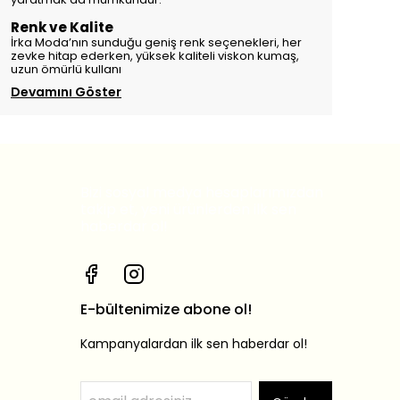
Renk ve Kalite
İrka Moda’nın sunduğu geniş renk seçenekleri, her
zevke hitap ederken, yüksek kaliteli viskon kumaş,
uzun ömürlü kullanı
Devamını Göster
Bizi sosyal medya hesaplarımızdan
takip et, yeni ürünlerden ilk sen
haberdar ol!
E-bültenimize abone ol!
Kampanyalardan ilk sen haberdar ol!