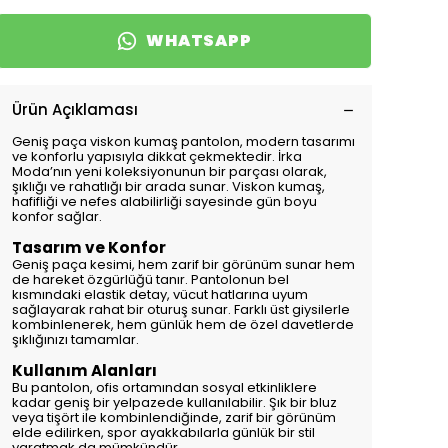
WHATSAPP
Ürün Açıklaması
Geniş paça viskon kumaş pantolon, modern tasarımı
ve konforlu yapısıyla dikkat çekmektedir. İrka
Moda’nın yeni koleksiyonunun bir parçası olarak,
şıklığı ve rahatlığı bir arada sunar. Viskon kumaş,
hafifliği ve nefes alabilirliği sayesinde gün boyu
konfor sağlar.
Tasarım ve Konfor
Geniş paça kesimi, hem zarif bir görünüm sunar hem
de hareket özgürlüğü tanır. Pantolonun bel
kısmındaki elastik detay, vücut hatlarına uyum
sağlayarak rahat bir oturuş sunar. Farklı üst giysilerle
kombinlenerek, hem günlük hem de özel davetlerde
şıklığınızı tamamlar.
Kullanım Alanları
Bu pantolon, ofis ortamından sosyal etkinliklere
kadar geniş bir yelpazede kullanılabilir. Şık bir bluz
veya tişört ile kombinlendiğinde, zarif bir görünüm
elde edilirken, spor ayakkabılarla günlük bir stil
yaratmak da mümkündür.