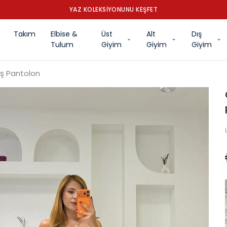
YAZ KOLEKSİYONUNU KEŞFET
Takım
Elbise &
Üst
Alt
Dış
Tulum
Giyim
Giyim
Giyim
ş Pantolon