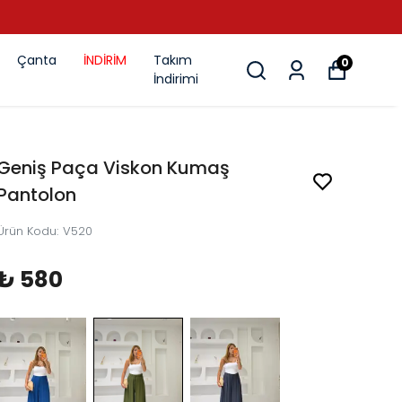
Çanta
İNDİRİM
Takım
0
İndirimi
Geniş Paça Viskon Kumaş
Pantolon
Ürün Kodu
:
V520
₺ 580