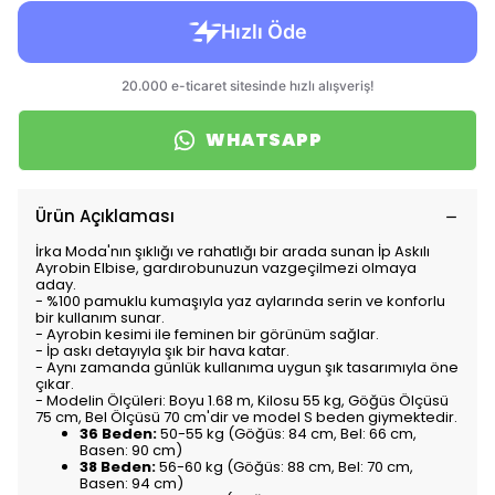
WHATSAPP
Ürün Açıklaması
İrka Moda'nın şıklığı ve rahatlığı bir arada sunan İp Askılı
Ayrobin Elbise, gardırobunuzun vazgeçilmezi olmaya
aday.
- %100 pamuklu kumaşıyla yaz aylarında serin ve konforlu
bir kullanım sunar.
- Ayrobin kesimi ile feminen bir görünüm sağlar.
- İp askı detayıyla şık bir hava katar.
- Aynı zamanda günlük kullanıma uygun şık tasarımıyla öne
çıkar.
- Modelin Ölçüleri: Boyu 1.68 m, Kilosu 55 kg, Göğüs Ölçüsü
75 cm, Bel Ölçüsü 70 cm'dir ve model S beden giymektedir.
36 Beden:
50-55 kg (Göğüs: 84 cm, Bel: 66 cm,
Basen: 90 cm)
38 Beden:
56-60 kg (Göğüs: 88 cm, Bel: 70 cm,
Basen: 94 cm)