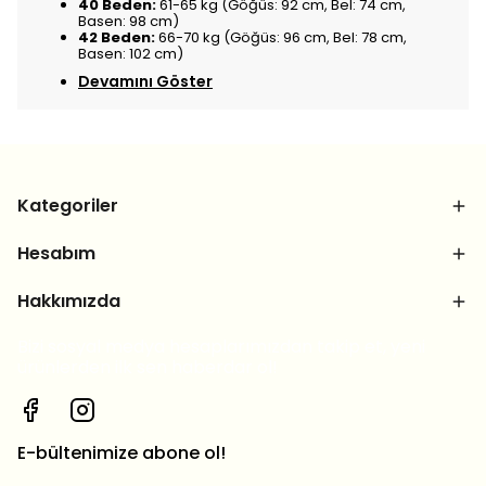
40 Beden:
61-65 kg (Göğüs: 92 cm, Bel: 74 cm,
Basen: 98 cm)
42 Beden:
66-70 kg (Göğüs: 96 cm, Bel: 78 cm,
Basen: 102 cm)
Devamını Göster
Kategoriler
Hesabım
Hakkımızda
Bizi sosyal medya hesaplarımızdan takip et, yeni
ürünlerden ilk sen haberdar ol!
E-bültenimize abone ol!