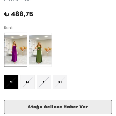
Ürün Kodu
:
Y047
₺ 488,75
Renk
S
M
L
XL
Stoğa Gelince Haber Ver