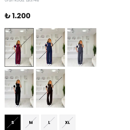
Ürün Kodu
:
LB3748
₺ 1.200
S
M
L
XL