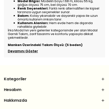
Model Bilgisi:
Modelin boyu 1.68 m, kilosu 55 kg,
göğüs ölçüsü 75 cm, bel ölçüsü 70 cm.
Renk Seçenekleri:
Farklı renk alternatifleri ile kişisel
tarzınıza uygun seçenekler sunar.
Bakım:
Kolay yıkanabilir ve dayanıklı yapısı ile uzun
ömürlü kullanım imkanı tanır.
Kullanım Alanları:
Hem evde hem de dışarıda
rahatlıkla giyilebilir.
İrka Moda’nın yeni gelenler kategorisinde yer alan Modal
Garnili Takım, zarif tasarımı ve konforlu yapısıyla dikkat
çekmektedir.
Manken Üzerindeki Takım Ölçsü: (S beden)
Devamını Göster
Kategoriler
Hesabım
Hakkımızda