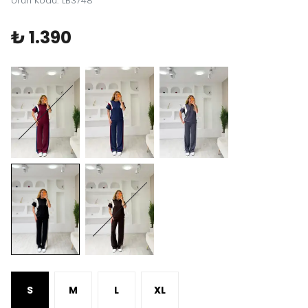
Ürün Kodu
:
LB3748
₺ 1.390
S
M
L
XL