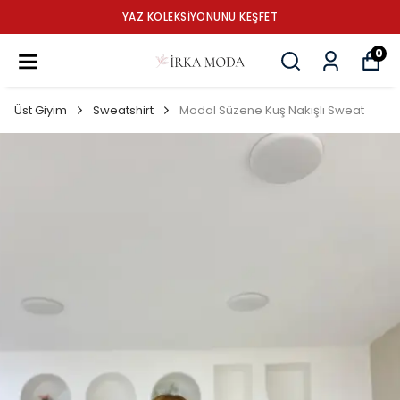
YAZ KOLEKSİYONUNU KEŞFET
0
Üst Giyim
Sweatshirt
Modal Süzene Kuş Nakışlı Sweat