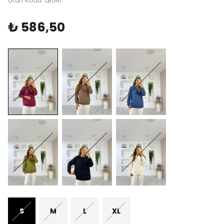
Ürün Kodu
:
LB541
₺ 586,50
S
M
L
XL