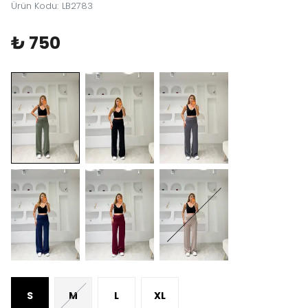
Ürün Kodu
:
LB2783
₺ 750
S
M
L
XL