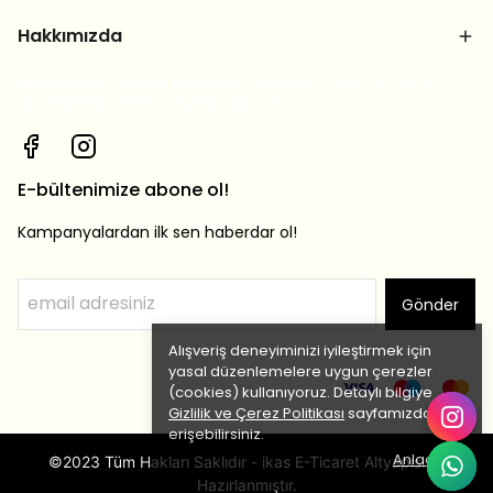
Hakkımızda
Bizi sosyal medya hesaplarımızdan takip et, yeni
ürünlerden ilk sen haberdar ol!
E-bültenimize abone ol!
Kampanyalardan ilk sen haberdar ol!
Gönder
Alışveriş deneyiminizi iyileştirmek için
yasal düzenlemelere uygun çerezler
(cookies) kullanıyoruz. Detaylı bilgiye
Gizlilik ve Çerez Politikası
sayfamızdan
erişebilirsiniz.
Anladım
©2023 Tüm Hakları Saklıdır - ikas E-Ticaret Altyapısı ile
Hazırlanmıştır.