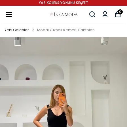
YAZ KOLEKSİYONUNU KEŞFET
0
Yeni Gelenler
Modal Yüksek Kemerli Pantolon