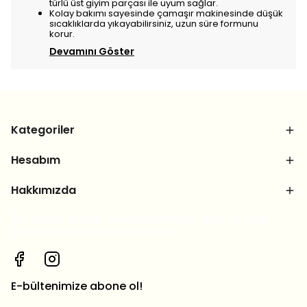
türlü üst giyim parçası ile uyum sağlar.
Kolay bakımı sayesinde çamaşır makinesinde düşük
sıcaklıklarda yıkayabilirsiniz, uzun süre formunu
korur.
Devamını Göster
Kategoriler
Hesabım
Hakkımızda
Bizi sosyal medya hesaplarımızdan takip et, yeni
ürünlerden ilk sen haberdar ol!
E-bültenimize abone ol!