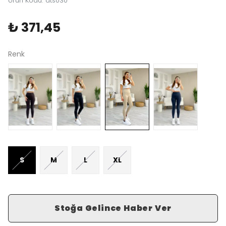
Ürün Kodu
:
ats030
₺ 371,45
Renk
S
M
L
XL
Stoğa Gelince Haber Ver