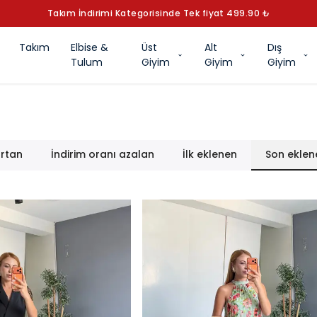
YAZ KOLEKSİYONUNU KEŞFET
Takım
Elbise &
Üst
Alt
Dış
Tulum
Giyim
Giyim
Giyim
artan
İndirim oranı azalan
İlk eklenen
Son eklen