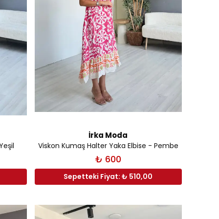
İrka Moda
Yeşil
Viskon Kumaş Halter Yaka Elbise - Pembe
₺ 600
0
Sepetteki Fiyat: ₺ 510,00