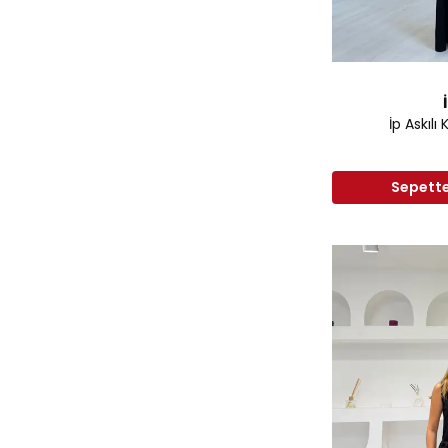
İp Askılı
Sepette