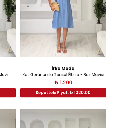
İrka Moda
Mavi
Kot Görünümlü Tensel Êlbise - Buz Mavisi
₺ 1.200
Sepetteki Fiyat: ₺ 1020,00