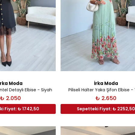
İrka Moda
İrka Moda
ntel Detaylı Elbise - Siyah
Piliseli Halter Yaka Şifon Elbise - 
₺ 2.050
₺ 2.650
i Fiyat: ₺ 1742,50
Sepetteki Fiyat: ₺ 2252,5