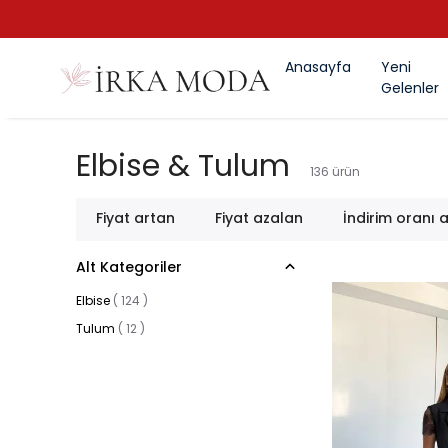
Anasayfa
Yeni
Gelenler
Elbise & Tulum
136
ürün
Fiyat artan
Fiyat azalan
İndirim oranı 
Alt Kategoriler
Elbise
(
124
)
Tulum
(
12
)