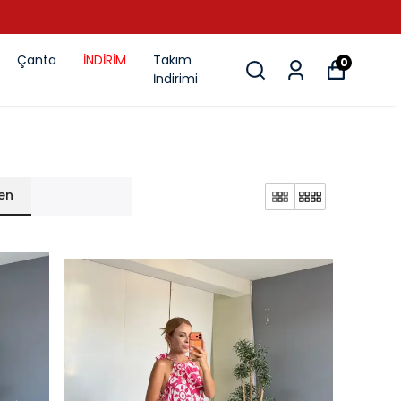
Çanta
İNDİRİM
Takım
0
İndirimi
en