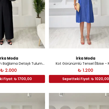
İrka Moda
İrka Moda
Fermuarlı Yandan Bağlama Detaylı Tulum - Siyah
Kot Görünümlü Tensel Êlbise - 
₺ 2.000
₺ 1.200
i Fiyat: ₺ 1700,00
Sepetteki Fiyat: ₺ 1020,00