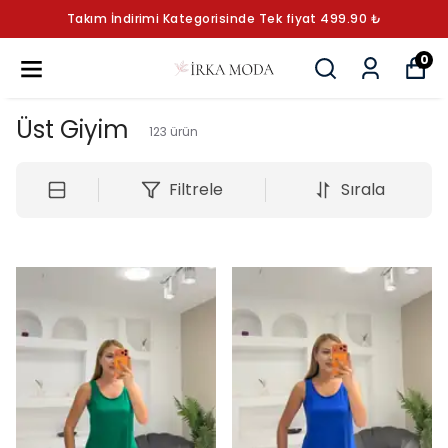
YAZ KOLEKSİYONUNU KEŞFET
0
Üst Giyim
123
ürün
Filtrele
Sırala