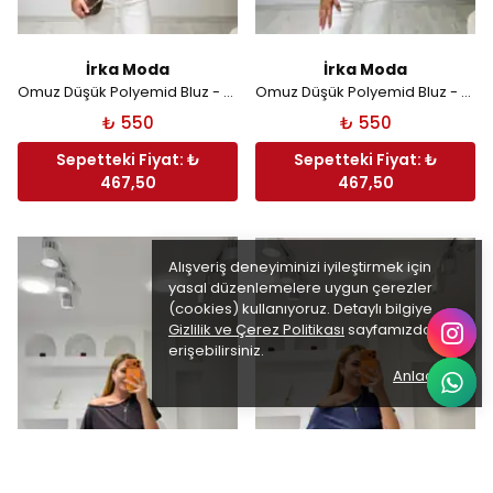
İrka Moda
İrka Moda
Omuz Düşük Polyemid Bluz - Acı Kahve
Omuz Düşük Polyemid Bluz - Beyaz
₺ 550
₺ 550
Sepetteki Fiyat: ₺
Sepetteki Fiyat: ₺
467,50
467,50
Alışveriş deneyiminizi iyileştirmek için
yasal düzenlemelere uygun çerezler
(cookies) kullanıyoruz. Detaylı bilgiye
Gizlilik ve Çerez Politikası
sayfamızdan
erişebilirsiniz.
Anladım