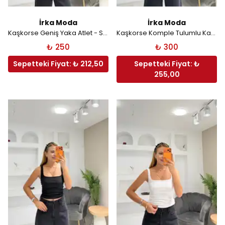
İrka Moda
İrka Moda
Kaşkorse Geniş Yaka Atlet - Siyah
Kaşkorse Komple Tulumlu Kare Yaka Atlet - Kırmızı
₺ 250
₺ 300
Sepetteki Fiyat: ₺ 212,50
Sepetteki Fiyat: ₺
255,00