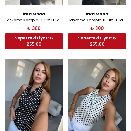
İrka Moda
İrka Moda
Kaşkorse Komple Tulumlu Kare Yaka Atlet - Siyah
Kaşkorse Komple Tulumlu Kare Yaka Atlet - Beyaz
₺ 300
₺ 300
Sepetteki Fiyat: ₺
Sepetteki Fiyat: ₺
255,00
255,00