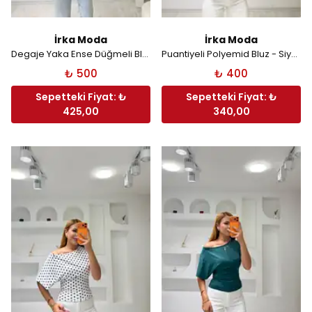
İrka Moda
İrka Moda
Degaje Yaka Ense Düğmeli Bluz - Siyah
Puantiyeli Polyemid Bluz - Siyah
₺ 500
₺ 400
Sepetteki Fiyat: ₺
Sepetteki Fiyat: ₺
425,00
340,00