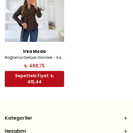
İrka Moda
Bağlama Detaylı Gömlek - Kahverengi
₺ 488,75
Sepetteki Fiyat: ₺
415,44
Kategoriler
Hesabım