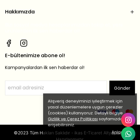
Hakkımızda
Bizi sosyal medya hesaplarımızdan takip et, yeni
ürünlerden ilk sen haberdar ol!
E-bültenimize abone ol!
Kampanyalardan ilk sen haberdar ol!
Gönder
Alışveriş deneyiminizi iyileştirmek için
yasal düzenlemelere uygun çerezler
(cookies) kullanıyoruz. Detaylı bilgiye
Gizlilik ve Çerez Politikası
sayfamızdan
erişebilirsiniz.
Anladım
©2023 Tüm Hakları Saklıdır - ikas E-Ticaret Altyapısı ile
Hazırlanmıştır.