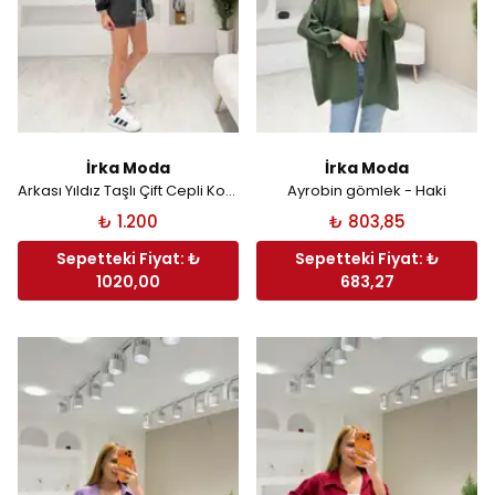
İrka Moda
İrka Moda
Arkası Yıldız Taşlı Çift Cepli Kot Gömlek Ceket - Füme
Ayrobin gömlek - Haki
₺ 1.200
₺ 803,85
Sepetteki Fiyat: ₺
Sepetteki Fiyat: ₺
1020,00
683,27