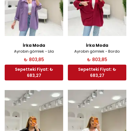
İrka Moda
İrka Moda
Ayrobin gömlek - Lila
Ayrobin gömlek - Bordo
₺ 803,85
₺ 803,85
Sepetteki Fiyat: ₺
Sepetteki Fiyat: ₺
683,27
683,27