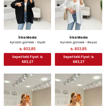
İrka Moda
İrka Moda
Ayrobin gömlek - Siyah
Ayrobin gömlek - Beyaz
₺ 803,85
₺ 803,85
Sepetteki Fiyat: ₺
Sepetteki Fiyat: ₺
683,27
683,27