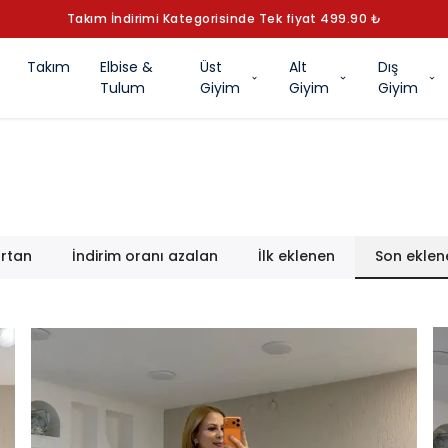
YAZ KOLEKSİYONUNU KEŞFET
Takım
Elbise &
Üst
Alt
Dış
Tulum
Giyim
Giyim
Giyim
artan
İndirim oranı azalan
İlk eklenen
Son eklen