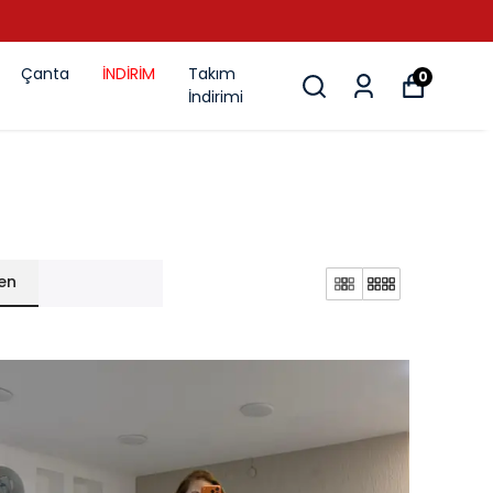
Çanta
İNDİRİM
Takım
0
İndirimi
en