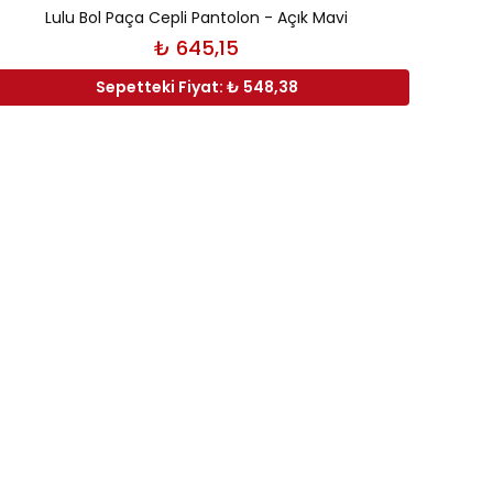
Lulu Bol Paça Cepli Pantolon - Açık Mavi
₺ 645,15
Sepetteki Fiyat: ₺ 548,38