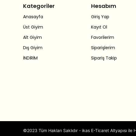
Kategoriler
Hesabım
Anasayfa
Giriş Yap
Üst Giyim
Kayıt Ol
Alt Giyim
Favorilerim
Dış Giyim
Siparişlerim
İNDİRİM
Sipariş Takip
©2023 Tüm Hakları Saklıdır - ikas E-Ticaret Altyapısı ile H