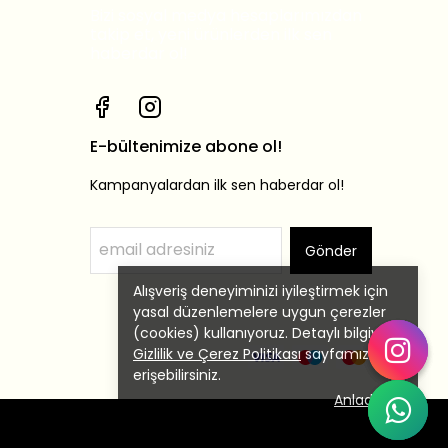
Bizi sosyal medya hesaplarımızdan
takip et, yeni ürünlerden ilk sen
haberdar ol!
E-bültenimize abone ol!
Kampanyalardan ilk sen haberdar ol!
Gönder
Alışveriş deneyiminizi iyileştirmek için
yasal düzenlemelere uygun çerezler
(cookies) kullanıyoruz. Detaylı bilgiye
Gizlilik ve Çerez Politikası
sayfamızdan
erişebilirsiniz.
Anladım