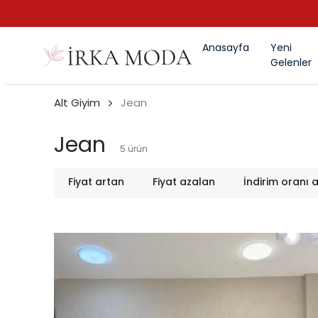
Anasayfa
Yeni
Gelenler
Alt Giyim
Jean
Jean
5
ürün
Fiyat artan
Fiyat azalan
İndirim oranı 