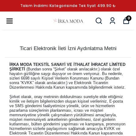
Takım İndirimi Kategorisinde Tek fiyat 499.90 ₺
0
Ticari Elektronik İleti İzni Aydınlatma Metni
İRKA MODA TEKSTİL SANAYİ VE İTHALAT İHRACAT LİMİTED
ŞİRKETİ
(Bundan sonra “Şirket” olarak anılacaktır.) olarak özel
hayatın gizliliğine saygı duyuyor ve önem veriyoruz. Bu nedenle,
sizleri 6698 sayılı Kişisel Verilerin Korunması Kanunu (Bundan
sonra “KVKK” olarak anılacaktır.) ve Elektronik Ticaretin
Düzenlenmesi Hakkında Kanun kapsamında bilgilendirmek isteriz.
Şirket olarak, onay metninin doldurulması suretiyle elde ettiğimiz
kimlik ve iletişim bilgilerinizden oluşan kişisel verileriniz, E-posta
ve SMS gönderimi faaliyetimize yönelik, ürün ve hizmetlerin
pazarlama süreçlerinin planlanması, icrası ve müşteri
memnuniyetine yönelik çalışmaların yürütülmesi amaçlarıyla,
müşteri memnuniyeti anketlerinin gönderilmesi, özel günlerin
kutlanması, bülten gönderimi yapılması ve kampanya, promosyon
hizmetlerinin sizlerle paylaşımını sağlamak amacıyla KVKK ve
Elektronik Ticaretin Düzenlenmesi Hakkında Kanun kapsamında