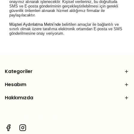
onayınız alınarak işlenecektir. Kişisel verileriniz, bu doğrultuda
SMS ve E-posta gönderiminin gerçekleştirilebilmesi için gerekli
güvenlik önlemleri alınarak hizmet aldığımız firmalar ile
paylaşılacaktır.
Müşteri Aydınlatma Metni’nde
belirtilen amaçlar ile bağlantılı ve
sınırlı olmak üzere tarafıma elektronik ortamdan E-posta ve SMS
gönderilmesine onay veriyorum.
Kategoriler
Hesabım
Hakkımızda
Bizi sosyal medya hesaplarımızdan takip et, yeni
ürünlerden ilk sen haberdar ol!