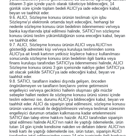
itibaren 3 gün içinde yazılı olarak tüketiciye bildireceğini, 14
günlük süre içinde toplam bedeli ALICI’ya iade edeceğini kabul,
beyan ve taahhüt eder.
9.6. ALICI, Sözleşme konusu ürünün teslimatı için işbu
Sözleşme’yi elektronik ortamda teyit edeceğini, herhangi bir
nedenle sözleşme konusu ürün bedelinin ödenmemesi ve/veya
banka kayıtlarında iptal edilmesi halinde, SATICI’nın sözleşme
konusu ürünü teslim yükümlülüğünün sona ereceğini kabul, beyan
ve taahhüt eder.
9.7. ALICI, Sözleşme konusu ürünün ALICI veya ALICI’nın
gösterdiği adresteki kişi ve/veya kuruluşa tesliminden sonra
ALICI'ya ait kredi kartının yetkisiz kişilerce haksız kullanılması
sonucunda sözleşme konusu ürün bedelinin ilgili banka veya
finans kuruluşu tarafından SATICI'ya ödenmemesi halinde, ALICI
Sözleşme konusu ürünü 3 gün içerisinde nakliye gideri SATICI’ya
ait olacak şekilde SATICI’ya iade edeceğini kabul, beyan ve
taahhüt eder.
9.8. SATICI, tarafların iradesi dışında gelişen, önceden
öngörülemeyen ve tarafların borçlarını yerine getirmesini
engelleyici ve/veya geciktirici hallerin oluşması gibi mücbir
sebepler halleri nedeni ile sözleşme konusu ürünü süresi içinde
teslim edemez ise, durumu ALICI'ya bildireceğini kabul, beyan ve
taahhüt eder. ALICI da siparişin iptal edilmesini, sözleşme konusu
ürünün varsa emsali ile değiştirilmesini ve/veya teslimat süresinin
engelleyici durumun ortadan kalkmasına kadar ertelenmesini
SATICI’dan talep etme hakkını haizdir. ALICI tarafından siparişin
iptal edilmesi halinde ALICI’nın nakit ile yaptığı ödemelerde, ürün
tutarı 14 gün içinde kendisine nakden ve defaten ödenir. ALICI’nın
kredi kartı ile yaptığı ödemelerde ise, ürün tutarı, siparişin ALICI
tarafından iptal edilmesinden sonra 14 gün içerisinde ilgili bankaya