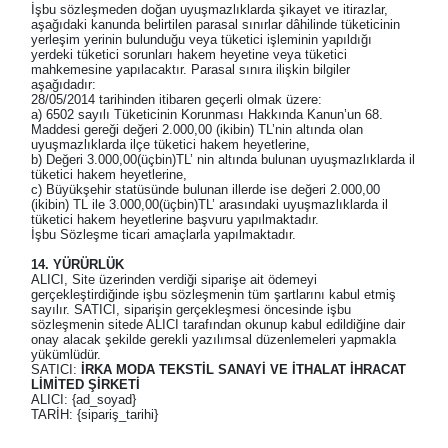
İşbu sözleşmeden doğan uyuşmazlıklarda şikayet ve itirazlar,
aşağıdaki kanunda belirtilen parasal sınırlar dâhilinde tüketicinin
yerleşim yerinin bulunduğu veya tüketici işleminin yapıldığı
yerdeki tüketici sorunları hakem heyetine veya tüketici
mahkemesine yapılacaktır. Parasal sınıra ilişkin bilgiler
aşağıdadır:
28/05/2014 tarihinden itibaren geçerli olmak üzere:
a) 6502 sayılı Tüketicinin Korunması Hakkında Kanun’un 68.
Maddesi gereği değeri 2.000,00 (ikibin) TL’nin altında olan
uyuşmazlıklarda ilçe tüketici hakem heyetlerine,
b) Değeri 3.000,00(üçbin)TL’ nin altında bulunan uyuşmazlıklarda il
tüketici hakem heyetlerine,
c) Büyükşehir statüsünde bulunan illerde ise değeri 2.000,00
(ikibin) TL ile 3.000,00(üçbin)TL’ arasındaki uyuşmazlıklarda il
tüketici hakem heyetlerine başvuru yapılmaktadır.
İşbu Sözleşme ticari amaçlarla yapılmaktadır.
14. YÜRÜRLÜK
ALICI, Site üzerinden verdiği siparişe ait ödemeyi
gerçekleştirdiğinde işbu sözleşmenin tüm şartlarını kabul etmiş
sayılır. SATICI, siparişin gerçekleşmesi öncesinde işbu
sözleşmenin sitede ALICI tarafından okunup kabul edildiğine dair
onay alacak şekilde gerekli yazılımsal düzenlemeleri yapmakla
yükümlüdür.
SATICI:
İRKA MODA TEKSTİL SANAYİ VE İTHALAT İHRACAT
LİMİTED ŞİRKETİ
ALICI: {ad_soyad}
TARİH: {sipariş_tarihi}