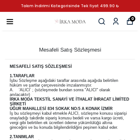
Takım İndirimi Kategorisinde Tek fiyat 499.90 ₺
0
Mesafeli Satış Sözleşmesi
MESAFELİ SATIŞ SÖZLEŞMESİ
1.TARAFLAR
İşbu Sözleşme aşağıdaki taraflar arasında aşağıda belirtilen
hüküm ve şartlar çerçevesinde imzalanmıştır.
A. ‘ALICI’ ; (sözleşmede bundan sonra "ALICI" olarak
anılacaktır)
İRKA MODA TEKSTİL SANAYİ VE İTHALAT İHRACAT LİMİTED
ŞİRKETİ
UĞUR MAHALLESİ 834 SOKAK NO:5 A KONAK İZMİR
İş bu sözleşmeyi kabul etmekle ALICI, sözleşme konusu siparişi
onayladığı takdirde sipariş konusu bedeli ve varsa kargo ücreti,
vergi gibi belirtilen ek ücretleri ödeme yükümlülüğü altına
gireceğini ve bu konuda bilgilendirildiğini peşinen kabul eder.
2.TANIMLAR