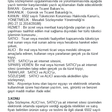
İşbu sözleşmenin uygulanmasında ve yorumlanmasında aşağıda
yazılı terimler karşılarındaki yazılı açıklamaları ifade edeceklerdir.
BAKAN : Gümrük ve Ticaret Bakanı’nı,
BAKANLIK : Gümrük ve Ticaret Bakanlığı’nı,
KANUN : 6502 sayılı Tüketicinin Korunması Hakkında Kanun’u,
YÖNETMELİK : Mesafeli Sözleşmeler Yönetmeliği’ni
(RG:27.11.2014/29188)
HİZMET : Bir ücret veya menfaat karşılığında yapılan ya da
yapılması taahhüt edilen mal sağlama dışındaki her türlü tüketici
işleminin konusunu ,
SATICI : Ticari veya mesleki faaliyetleri kapsamında tüketiciye
mal sunan veya mal sunan adına veya hesabına hareket eden
şirketi,
ALICI : Bir mal veya hizmeti ticari veya mesleki olmayan
amaçlarla edinen, kullanan veya yararlanan gerçek ya da tüzel
kişiyi,
SİTE : SATICI’ya ait internet sitesini,
SİPARİŞ VEREN: Bir mal veya hizmeti SATICI’ya ait internet
sitesi üzerinden talep eden gerçek ya da tüzel kişiyi,
TARAFLAR : SATICI ve ALICI’yı,
SÖZLEŞME : SATICI ve ALICI arasında akdedilen işbu
sözleşmeyi,
MAL : Alışverişe konu olan taşınır eşyayı ve elektronik ortamda
kullanılmak üzere hazırlanan yazılım, ses, görüntü ve benzeri
gayri maddi malları ifade eder.
3.KONU
İşbu Sözleşme, ALICI’nın, SATICI’ya ait internet sitesi üzerinden
elektronik ortamda siparişini verdiği aşağıda nitelikleri ve satış
fiyatı belirtilen ürünün satışı ve teslimi ile ilgili olarak 6502 sayılı