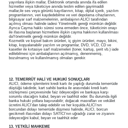
yayınlara ilişkin mallar, Elektronik ortamda anında ifa edilen
hizmetler veya tüketiciye anında teslim edilen gayrimaddi
mallar,ile ses veya görüntü kayıtlarının, kitap, dijital içerik, yazılım
programlarının, veri kaydedebilme ve veri depolama cihazlarının,
bilgisayar sarf malzemelerinin, ambalajının ALICI tarafından
açılmış olması halinde iadesi Yönetmelik gereği mümkün değildir.
Ayrıca Cayma hakkı süresi sona ermeden önce, tüketicinin onayı
ile ifasına başlanan hizmetlere ilişkin cayma hakkının kullanılması
daYönetmelik gereği mümkün değildir.
Kozmetik ve kişisel bakım ürünleri, iç giyim ürünleri, mayo, bikini,
kitap, kopyalanabilir yazılım ve programlar, DVD, VCD, CD ve
kasetler ile kırtasiye sarf malzemeleri (toner, kartuş, şerit vb.) iade
edilebilmesi için ambalajlarının açılmamış, denenmemiş,
bozulmamış ve kullanılmamış olmaları gerekir.
12. TEMERRÜT HALİ VE HUKUKİ SONUÇLARI
ALICI, ödeme işlemlerini kredi kartı ile yaptığı durumda temerrüde
düştüğü takdirde, kart sahibi banka ile arasındaki kredi kartı
sözleşmesi çerçevesinde faiz ödeyeceğini ve bankaya karşı
sorumlu olacağını kabul, beyan ve taahhüt eder. Bu durumda ilgili
banka hukuki yollara başvurabilir; doğacak masrafları ve vekâlet
ücretini ALICI’dan talep edebilir ve her koşulda ALICI’nın
borcundan dolayı temerrüde düşmesi halinde, ALICI, borcun
gecikmeli ifasından dolayı SATICI’nın uğradığı zarar ve ziyanını
ödeyeceğini kabul, beyan ve taahhüt eder
13. YETKİLİ MAHKEME