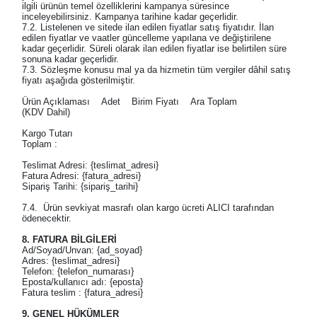
ilgili ürünün temel özelliklerini kampanya süresince
inceleyebilirsiniz. Kampanya tarihine kadar geçerlidir.
7.2. Listelenen ve sitede ilan edilen fiyatlar satış fiyatıdır. İlan
edilen fiyatlar ve vaatler güncelleme yapılana ve değiştirilene
kadar geçerlidir. Süreli olarak ilan edilen fiyatlar ise belirtilen süre
sonuna kadar geçerlidir.
7.3. Sözleşme konusu mal ya da hizmetin tüm vergiler dâhil satış
fiyatı aşağıda gösterilmiştir.
Ürün Açıklaması Adet Birim Fiyatı Ara Toplam
(KDV Dahil)
Kargo Tutarı
Toplam :
Teslimat Adresi: {teslimat_adresi}
Fatura Adresi: {fatura_adresi}
Sipariş Tarihi: {sipariş_tarihi}
7.4. Ürün sevkiyat masrafı olan kargo ücreti ALICI tarafından
ödenecektir.
8. FATURA BİLGİLERİ
Ad/Soyad/Unvan: {ad_soyad}
Adres: {teslimat_adresi}
Telefon: {telefon_numarası}
Eposta/kullanıcı adı: {eposta}
Fatura teslim : {fatura_adresi}
9. GENEL HÜKÜMLER