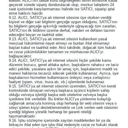
edebilir. ALICI’nın talebe konu bilgi/belgeleri temin etmesine kadar
geçecek sürede sipariş dondurulacak olup, mezkur taleplerin 24
saat içerisinde karşılanmaması halinde ise SATICI, siparişi iptal
etme hakkını haizdir.
9.12. ALICI, SATICI’ya ait internet sitesine üye olurken verdiği
kişisel ve diğer sair bilgilerin gerçeğe uygun olduğunu, SATICI’nın
bu bilgilerin gerçeğe aykırılığı nedeniyle uğrayacağı tüm zararları,
SATICI’nın ilk bildirimi üzerine derhal, nakden ve defaten tazmin
edeceğini beyan ve taahhüt eder.
9.13. ALICI, SATICI’ya ait internet sitesini kullanırken yasal
mevzuat hükümlerine riayet etmeyi ve bunları ihlal etmemeyi
baştan kabul ve taahhüt eder. Aksi takdirde, doğacak tüm hukuki
ve cezai yükümlülükler tamamen ve münhasıran ALICI’yı
bağlayacaktır.
9.14. ALICI, SATICI’ya ait internet sitesini hiçbir şekilde kamu
düzenini bozucu, genel ahlaka aykırı, başkalarını rahatsız ve taciz
edici şekilde, yasalara aykırı bir amaç için, başkalarının maddi ve
manevi haklarına tecavüz edecek şekilde kullanamaz. Ayrıca, üye
başkalarının hizmetleri kullanmasını önleyici veya zorlaştırıcı
faaliyet (spam, virus, truva atı, vb.) işlemlerde bulunamaz.
9.15. SATICI’ya ait internet sitesinin üzerinden, SATICI’nın kendi
kontrolünde olmayan ve/veya başkaca üçüncü kişilerin sahip
olduğu ve/veya işlettiği başka web sitelerine ve/veya başka
içeriklere link verilebilir. Bu linkler ALICI’ya yönlenme kolaylığı
sağlamak amacıyla konmuş olup herhangi bir web sitesini veya o
siteyi işleten kişiyi desteklememekte ve Link verilen web sitesinin
içerdiği bilgilere yönelik herhangi bir garanti niteliği
taşımamaktadır.
9.16. İşbu sözleşme içerisinde sayılan maddelerden bir ya da
birkaçını ihlal eden üye işbu ihlal nedeniyle cezai ve hukuki olarak