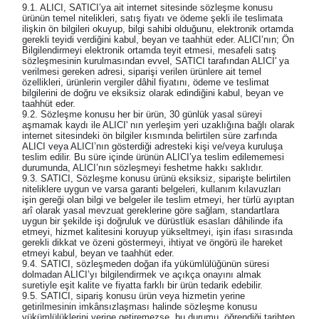
9.1. ALICI, SATICI’ya ait internet sitesinde sözleşme konusu
ürünün temel nitelikleri, satış fiyatı ve ödeme şekli ile teslimata
ilişkin ön bilgileri okuyup, bilgi sahibi olduğunu, elektronik ortamda
gerekli teyidi verdiğini kabul, beyan ve taahhüt eder. ALICI’nın; Ön
Bilgilendirmeyi elektronik ortamda teyit etmesi, mesafeli satış
sözleşmesinin kurulmasından evvel, SATICI tarafından ALICI' ya
verilmesi gereken adresi, siparişi verilen ürünlere ait temel
özellikleri, ürünlerin vergiler dâhil fiyatını, ödeme ve teslimat
bilgilerini de doğru ve eksiksiz olarak edindiğini kabul, beyan ve
taahhüt eder.
9.2. Sözleşme konusu her bir ürün, 30 günlük yasal süreyi
aşmamak kaydı ile ALICI' nın yerleşim yeri uzaklığına bağlı olarak
internet sitesindeki ön bilgiler kısmında belirtilen süre zarfında
ALICI veya ALICI’nın gösterdiği adresteki kişi ve/veya kuruluşa
teslim edilir. Bu süre içinde ürünün ALICI’ya teslim edilememesi
durumunda, ALICI’nın sözleşmeyi feshetme hakkı saklıdır.
9.3. SATICI, Sözleşme konusu ürünü eksiksiz, siparişte belirtilen
niteliklere uygun ve varsa garanti belgeleri, kullanım kılavuzları
işin gereği olan bilgi ve belgeler ile teslim etmeyi, her türlü ayıptan
arî olarak yasal mevzuat gereklerine göre sağlam, standartlara
uygun bir şekilde işi doğruluk ve dürüstlük esasları dâhilinde ifa
etmeyi, hizmet kalitesini koruyup yükseltmeyi, işin ifası sırasında
gerekli dikkat ve özeni göstermeyi, ihtiyat ve öngörü ile hareket
etmeyi kabul, beyan ve taahhüt eder.
9.4. SATICI, sözleşmeden doğan ifa yükümlülüğünün süresi
dolmadan ALICI’yı bilgilendirmek ve açıkça onayını almak
suretiyle eşit kalite ve fiyatta farklı bir ürün tedarik edebilir.
9.5. SATICI, sipariş konusu ürün veya hizmetin yerine
getirilmesinin imkânsızlaşması halinde sözleşme konusu
yükümlülüklerini yerine getiremezse, bu durumu, öğrendiği tarihten