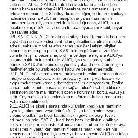
iade edilir. ALICI, SATICI tarafından kredi kartına iade edilen
tutarın banka tarafından ALICI hesabına yansıtılmasına ilişkin
ortalama sürecin 2 ile 3 haftayı bulabileceğini, bu tutarın bankaya
iadesinden sonra ALICI’nın hesaplarına yansıması halinin
tamamen banka işlem süreci ile ilgili olduğundan, ALICI, olası
gecikmeler için SATICI’yı sorumlu tutamayacağını kabul, beyan
ve taahhüt eder.
9.9. SATICININ, ALICI tarafından siteye kayıt formunda belirtilen
veya daha sonra kendisi tarafından güncellenen adresi, e-posta
adresi, sabit ve mobil telefon hatları ve diğer iletişim bilgileri
üzerinden mektup, e-posta, SMS, telefon görüşmesi ve diğer
yollarla iletişim, pazarlama, bildirim ve diğer amaçlarla ALICI’ya
ulaşma hakkı bulunmaktadır. ALICI, işbu sözleşmeyi kabul
etmekle SATICI’nın kendisine yönelik yukarıda belirtilen iletişim
faaliyetlerinde bulunabileceğini kabul ve beyan etmektedir.
9.10. ALICI, sözleşme konusu mal/hizmeti teslim almadan önce
muayene edecek; ezik, kırık, ambalajı yırtılmış vb. hasarlı ve
ayıplı mal/hizmeti kargo şirketinden teslim almayacaktır. Teslim
alınan mal/hizmetin hasarsız ve sağlam olduğu kabul edilecektir.
Teslimden sonra mal/hizmetin özenle korunması borcu, ALICI’ya
aittir. Cayma hakkı kullanılacaksa mal/hizmet kullanılmamalıdır.
Fatura iade edilmelidir.
9.11. ALICI ile sipariş esnasında kullanılan kredi kartı hamilinin
aynı kişi olmaması veya ürünün ALICI’ya tesliminden evvel,
siparişte kullanılan kredi kartına ilişkin güvenlik açığı tespit
edilmesi halinde, SATICI, kredi kartı hamiline ilişkin kimlik ve
iletişim bilgilerini, siparişte kullanılan kredi kartının bir önceki aya
ait ekstresini yahut kart hamilinin bankasından kredi kartının
kendisine ait olduğuna ilişkin yazıyı ibraz etmesini ALICI’dan talep