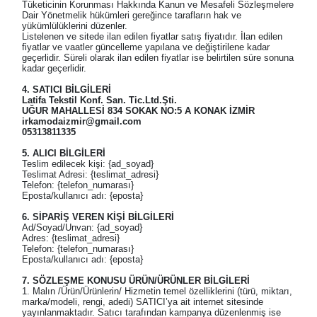
Tüketicinin Korunması Hakkında Kanun ve Mesafeli Sözleşmelere
Dair Yönetmelik hükümleri gereğince tarafların hak ve
yükümlülüklerini düzenler.
Listelenen ve sitede ilan edilen fiyatlar satış fiyatıdır. İlan edilen
fiyatlar ve vaatler güncelleme yapılana ve değiştirilene kadar
geçerlidir. Süreli olarak ilan edilen fiyatlar ise belirtilen süre sonuna
kadar geçerlidir.
4. SATICI BİLGİLERİ
Latifa Tekstil Konf. San. Tic.Ltd.Şti.
UĞUR MAHALLESİ 834 SOKAK NO:5 A KONAK İZMİR
irkamodaizmir@gmail.com
05313811335
5. ALICI BİLGİLERİ
Teslim edilecek kişi: {ad_soyad}
Teslimat Adresi: {teslimat_adresi}
Telefon: {telefon_numarası}
Eposta/kullanıcı adı: {eposta}
6. SİPARİŞ VEREN KİŞİ BİLGİLERİ
Ad/Soyad/Unvan: {ad_soyad}
Adres: {teslimat_adresi}
Telefon: {telefon_numarası}
Eposta/kullanıcı adı: {eposta}
7. SÖZLEŞME KONUSU ÜRÜN/ÜRÜNLER BİLGİLERİ
1. Malın /Ürün/Ürünlerin/ Hizmetin temel özelliklerini (türü, miktarı,
marka/modeli, rengi, adedi) SATICI’ya ait internet sitesinde
yayınlanmaktadır. Satıcı tarafından kampanya düzenlenmiş ise