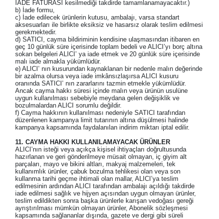
İADE FATURASI kesilmediği takdirde tamamlanamayacaktır.)
b) İade formu,
c) İade edilecek ürünlerin kutusu, ambalajı, varsa standart
aksesuarları ile birlikte eksiksiz ve hasarsız olarak teslim edilmesi
gerekmektedir.
d) SATICI, cayma bildiriminin kendisine ulaşmasından itibaren en
geç 10 günlük süre içerisinde toplam bedeli ve ALICI’yı borç altına
sokan belgeleri ALICI’ ya iade etmek ve 20 günlük süre içerisinde
malı iade almakla yükümlüdür.
e) ALICI’ nın kusurundan kaynaklanan bir nedenle malın değerinde
bir azalma olursa veya iade imkânsızlaşırsa ALICI kusuru
oranında SATICI’ nın zararlarını tazmin etmekle yükümlüdür.
Ancak cayma hakkı süresi içinde malın veya ürünün usulüne
uygun kullanılması sebebiyle meydana gelen değişiklik ve
bozulmalardan ALICI sorumlu değildir.
f) Cayma hakkının kullanılması nedeniyle SATICI tarafından
düzenlenen kampanya limit tutarının altına düşülmesi halinde
kampanya kapsamında faydalanılan indirim miktarı iptal edilir.
11. CAYMA HAKKI KULLANILAMAYACAK ÜRÜNLER
ALICI’nın isteği veya açıkça kişisel ihtiyaçları doğrultusunda
hazırlanan ve geri gönderilmeye müsait olmayan, iç giyim alt
parçaları, mayo ve bikini altları, makyaj malzemeleri, tek
kullanımlık ürünler, çabuk bozulma tehlikesi olan veya son
kullanma tarihi geçme ihtimali olan mallar, ALICI’ya teslim
edilmesinin ardından ALICI tarafından ambalajı açıldığı takdirde
iade edilmesi sağlık ve hijyen açısından uygun olmayan ürünler,
teslim edildikten sonra başka ürünlerle karışan vedoğası gereği
ayrıştırılması mümkün olmayan ürünler, Abonelik sözleşmesi
kapsamında sağlananlar dışında, gazete ve dergi gibi süreli