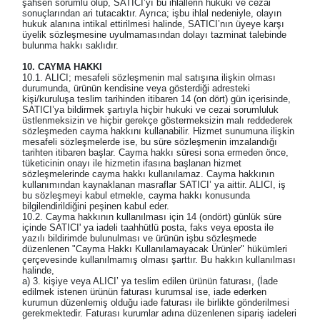
şahsen sorumlu olup, SATICI’yı bu ihlallerin hukuki ve cezai
sonuçlarından ari tutacaktır. Ayrıca; işbu ihlal nedeniyle, olayın
hukuk alanına intikal ettirilmesi halinde, SATICI’nın üyeye karşı
üyelik sözleşmesine uyulmamasından dolayı tazminat talebinde
bulunma hakkı saklıdır.
10. CAYMA HAKKI
10.1. ALICI; mesafeli sözleşmenin mal satışına ilişkin olması
durumunda, ürünün kendisine veya gösterdiği adresteki
kişi/kuruluşa teslim tarihinden itibaren 14 (on dört) gün içerisinde,
SATICI’ya bildirmek şartıyla hiçbir hukuki ve cezai sorumluluk
üstlenmeksizin ve hiçbir gerekçe göstermeksizin malı reddederek
sözleşmeden cayma hakkını kullanabilir. Hizmet sunumuna ilişkin
mesafeli sözleşmelerde ise, bu süre sözleşmenin imzalandığı
tarihten itibaren başlar. Cayma hakkı süresi sona ermeden önce,
tüketicinin onayı ile hizmetin ifasına başlanan hizmet
sözleşmelerinde cayma hakkı kullanılamaz. Cayma hakkının
kullanımından kaynaklanan masraflar SATICI’ ya aittir. ALICI, iş
bu sözleşmeyi kabul etmekle, cayma hakkı konusunda
bilgilendirildiğini peşinen kabul eder.
10.2. Cayma hakkının kullanılması için 14 (ondört) günlük süre
içinde SATICI' ya iadeli taahhütlü posta, faks veya eposta ile
yazılı bildirimde bulunulması ve ürünün işbu sözleşmede
düzenlenen "Cayma Hakkı Kullanılamayacak Ürünler" hükümleri
çerçevesinde kullanılmamış olması şarttır. Bu hakkın kullanılması
halinde,
a) 3. kişiye veya ALICI’ ya teslim edilen ürünün faturası, (İade
edilmek istenen ürünün faturası kurumsal ise, iade ederken
kurumun düzenlemiş olduğu iade faturası ile birlikte gönderilmesi
gerekmektedir. Faturası kurumlar adına düzenlenen sipariş iadeleri