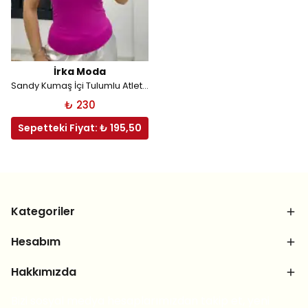
İrka Moda
Sandy Kumaş İçi Tulumlu Atlet Fuşya
₺ 230
Sepetteki Fiyat: ₺ 195,50
Kategoriler
Hesabım
Hakkımızda
Bizi sosyal medya hesaplarımızdan takip et, yeni