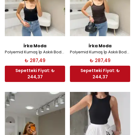
İrka Moda
İrka Moda
Polyemid Kumaş İp Askılı Body - Siyah
Polyemid Kumaş İp Askılı Body - Kahverengi
₺ 287,49
₺ 287,49
Sepetteki Fiyat: ₺
Sepetteki Fiyat: ₺
244,37
244,37