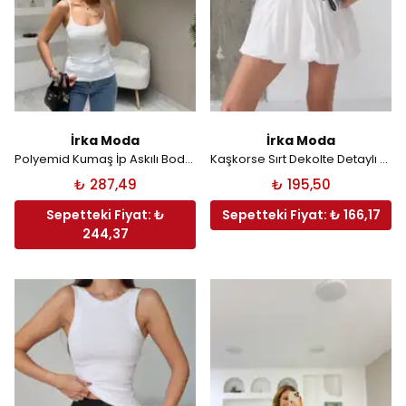
İrka Moda
İrka Moda
Polyemid Kumaş İp Askılı Body - Beyaz
Kaşkorse Sırt Dekolte Detaylı Atlet - Siyah
₺ 287,49
₺ 195,50
Sepetteki Fiyat: ₺
Sepetteki Fiyat: ₺ 166,17
244,37