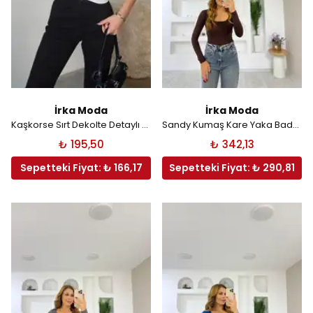
İrka Moda
İrka Moda
Kaşkorse Sırt Dekolte Detaylı Atlet - Beyaz
Sandy Kumaş Kare Yaka Bady - Kahverengi
₺ 195,50
₺ 342,13
Sepetteki Fiyat: ₺ 166,17
Sepetteki Fiyat: ₺ 290,81