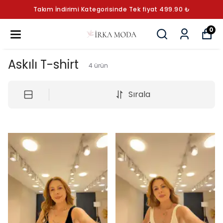
Takım İndirimi Kategorisinde Tek fiyat 499.90 ₺
0
Askılı T-shirt
4
ürün
Sırala