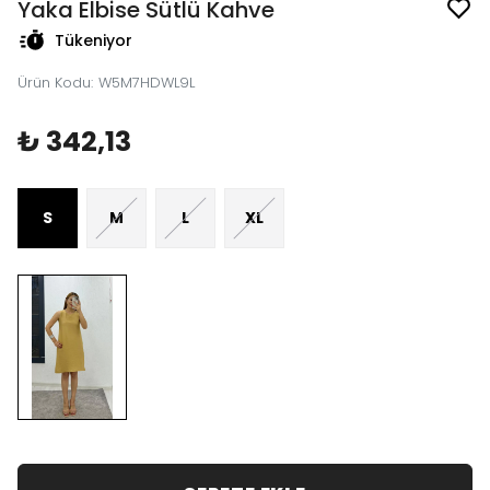
Yaka Elbise Sütlü Kahve
Tükeniyor
Ürün Kodu
:
W5M7HDWL9L
₺ 342,13
S
M
L
XL