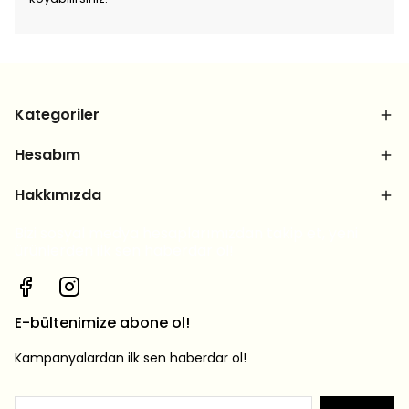
Kategoriler
Hesabım
Hakkımızda
Bizi sosyal medya hesaplarımızdan takip et, yeni
ürünlerden ilk sen haberdar ol!
E-bültenimize abone ol!
Kampanyalardan ilk sen haberdar ol!