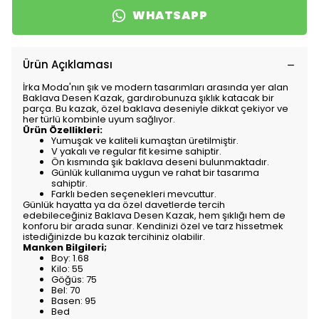
WHATSAPP
Ürün Açıklaması
İrka Moda'nın şık ve modern tasarımları arasında yer alan
Baklava Desen Kazak, gardırobunuza şıklık katacak bir
parça. Bu kazak, özel baklava deseniyle dikkat çekiyor ve
her türlü kombinle uyum sağlıyor.
Ürün Özellikleri:
Yumuşak ve kaliteli kumaştan üretilmiştir.
V yakalı ve regular fit kesime sahiptir.
Ön kısmında şık baklava deseni bulunmaktadır.
Günlük kullanıma uygun ve rahat bir tasarıma
sahiptir.
Farklı beden seçenekleri mevcuttur.
Günlük hayatta ya da özel davetlerde tercih
edebileceğiniz Baklava Desen Kazak, hem şıklığı hem de
konforu bir arada sunar. Kendinizi özel ve tarz hissetmek
istediğinizde bu kazak tercihiniz olabilir.
Manken Bilgileri;
Boy: 1.68
Kilo: 55
Göğüs: 75
Bel: 70
Basen: 95
Bed