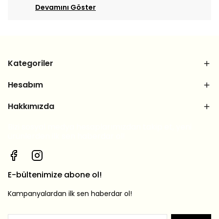
Devamını Göster
Kategoriler
Hesabım
Hakkımızda
Bizi sosyal medya hesaplarımızdan takip et, yeni
ürünlerden ilk sen haberdar ol!
E-bültenimize abone ol!
Kampanyalardan ilk sen haberdar ol!