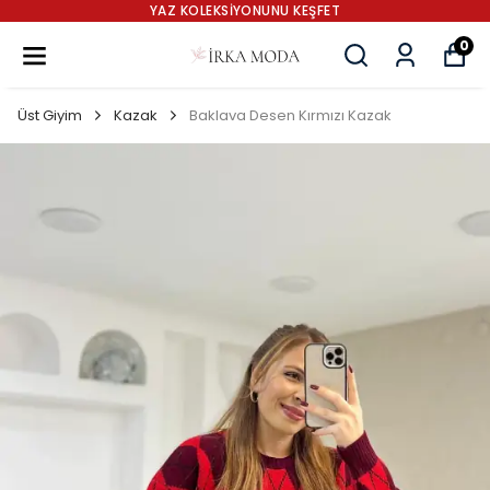
YAZ KOLEKSİYONUNU KEŞFET
0
Üst Giyim
Kazak
Baklava Desen Kırmızı Kazak