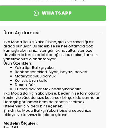
WHATSAPP
Ürün Açıklaması
İrka Moda Balıkçı Yaka Elbise, şıklık ve rahatlığı bir
arada sunuyor. Bu şık elbise ile her ortamda göz
kamaştırabilirsiniz. İster günlük hayatta, ister özel
davetlerde tercih edebileceğiniz bu elbise, tarzınızı
yansıtmanıza olanak tanıyor.
Ürün Özellikleri:
Yaka tipi: Balıkçı yaka
Renk seçenekleri: Siyah, beyaz, lacivert
Materyal: %100 pamuk
Kol stili: Uzun kollu
Desen: Düz
Kumaş bakımı: Makinede yıkanabilir
İrka Moda Balıkçı Yaka Elbise, bedeninize tam oturan
kesimiyle vücudunuzu kusursuz bir şekilde sarmalar.
Hem şık görünmek hem de rahat hissetmek
isteyenler için ideal bir seçenek.
Şimdi İrka Moda Balıkçı Yaka Elbise'yi sepetinize
ekleyin ve tarzınızı ön plana çıkarın!
Modelin Ölçüleri:
Boy: 1.68