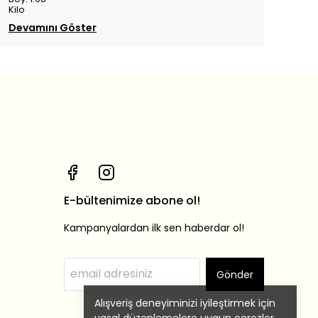
Kilo
Devamını Göster
Bizi sosyal medya hesaplarımızdan
takip et, yeni ürünlerden ilk sen
haberdar ol!
E-bültenimize abone ol!
Kampanyalardan ilk sen haberdar ol!
Gönder
Alışveriş deneyiminizi iyileştirmek için