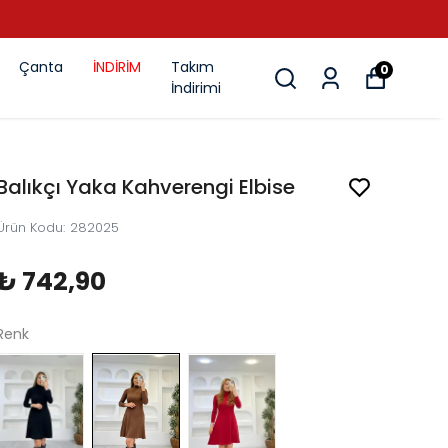
Çanta
İNDİRİM
Takım
0
İndirimi
Balıkçı Yaka Kahverengi Elbise
Ürün Kodu
:
282025
₺ 742,90
Renk