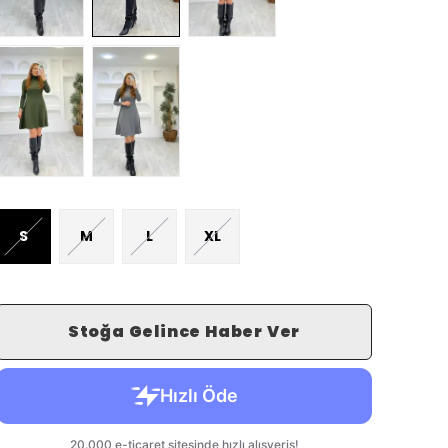
S
M
L
XL
Stoğa Gelince Haber Ver