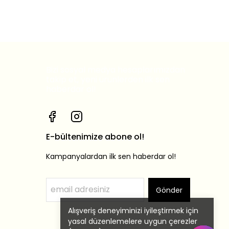
Bizi sosyal medya hesaplarımızdan
takip et, yeni ürünlerden ilk sen
haberdar ol!
E-bültenimize abone ol!
Kampanyalardan ilk sen haberdar ol!
Gönder
Alışveriş deneyiminizi iyileştirmek için
yasal düzenlemelere uygun çerezler