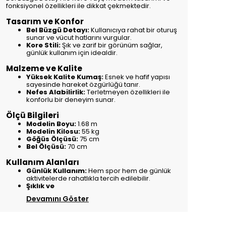
fonksiyonel özellikleri ile dikkat çekmektedir.
Tasarım ve Konfor
Bel Büzgü Detayı:
Kullanıcıya rahat bir oturuş
sunar ve vücut hatlarını vurgular.
Kore Stili:
Şık ve zarif bir görünüm sağlar,
günlük kullanım için idealdir.
Malzeme ve Kalite
Yüksek Kalite Kumaş:
Esnek ve hafif yapısı
sayesinde hareket özgürlüğü tanır.
Nefes Alabilirlik:
Terletmeyen özellikleri ile
konforlu bir deneyim sunar.
Ölçü Bilgileri
Modelin Boyu:
1.68 m
Modelin Kilosu:
55 kg
Göğüs Ölçüsü:
75 cm
Bel Ölçüsü:
70 cm
Kullanım Alanları
Günlük Kullanım:
Hem spor hem de günlük
aktivitelerde rahatlıkla tercih edilebilir.
Şıklık ve
Devamını Göster