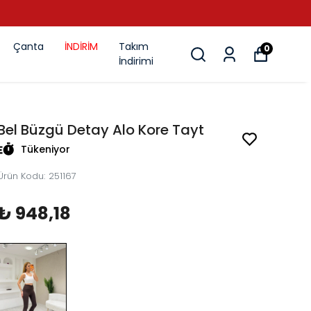
Çanta
İNDİRİM
Takım
0
İndirimi
Bel Büzgü Detay Alo Kore Tayt
Tükeniyor
Ürün Kodu
:
251167
₺ 948,18