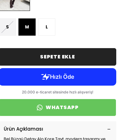
S
M
L
SEPETE EKLE
WHATSAPP
Ürün Açıklaması
Bel Büzgü Detay Alo Kore Tayt, modern tasarımı ve