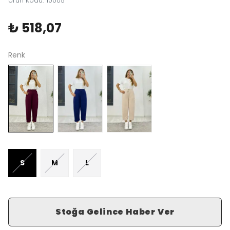
Ürün Kodu
:
10005
₺ 518,07
Renk
S
M
L
Stoğa Gelince Haber Ver