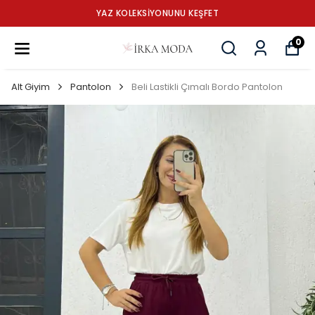
YAZ KOLEKSİYONUNU KEŞFET
0
Alt Giyim
Pantolon
Beli Lastikli Çımalı Bordo Pantolon