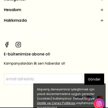
Hesabım
Hakkımızda
Bizi sosyal medya hesaplarımızdan takip et, yeni
ürünlerden ilk sen haberdar ol!
E-bültenimize abone ol!
Kampanyalardan ilk sen haberdar ol!
Gönder
Alışveriş deneyiminizi iyileştirmek için
yasal düzenlemelere uygun çerezler
(cookies) kullanıyoruz. Detaylı bilgiye
Gizlilik ve Çerez Politikası
sayfamızdan
erişebilirsiniz.