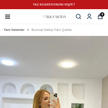
YAZ KOLEKSİYONUNU KEŞFET
0
Yeni Gelenler
Boncuk Detay Triko Çanta