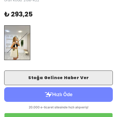
Ürün Kodu
:
2138-R22
₺ 293,25
Stoğa Gelince Haber Ver