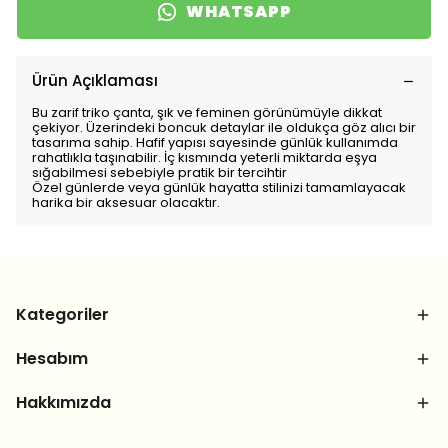
WHATSAPP
Ürün Açıklaması
Bu zarif triko çanta, şık ve feminen görünümüyle dikkat
çekiyor. Üzerindeki boncuk detaylar ile oldukça göz alıcı bir
tasarıma sahip. Hafif yapısı sayesinde günlük kullanımda
rahatlıkla taşınabilir. İç kısmında yeterli miktarda eşya
sığabilmesi sebebiyle pratik bir tercihtir
Özel günlerde veya günlük hayatta stilinizi tamamlayacak
harika bir aksesuar olacaktır.
Kategoriler
Hesabım
Hakkımızda
Bizi sosyal medya hesaplarımızdan takip et, yeni