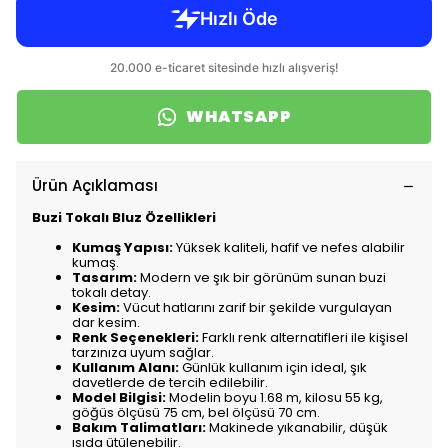
WHATSAPP
Ürün Açıklaması
Buzi Tokalı Bluz Özellikleri
Kumaş Yapısı:
Yüksek kaliteli, hafif ve nefes alabilir
kumaş.
Tasarım:
Modern ve şık bir görünüm sunan buzi
tokalı detay.
Kesim:
Vücut hatlarını zarif bir şekilde vurgulayan
dar kesim.
Renk Seçenekleri:
Farklı renk alternatifleri ile kişisel
tarzınıza uyum sağlar.
Kullanım Alanı:
Günlük kullanım için ideal, şık
davetlerde de tercih edilebilir.
Model Bilgisi:
Modelin boyu 1.68 m, kilosu 55 kg,
göğüs ölçüsü 75 cm, bel ölçüsü 70 cm.
Bakım Talimatları:
Makinede yıkanabilir, düşük
ısıda ütülenebilir.