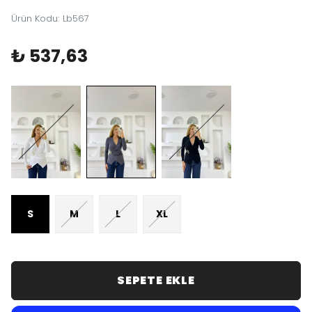
Ürün Kodu
:
Lb567
₺ 537,63
S
M
L
XL
SEPETE EKLE