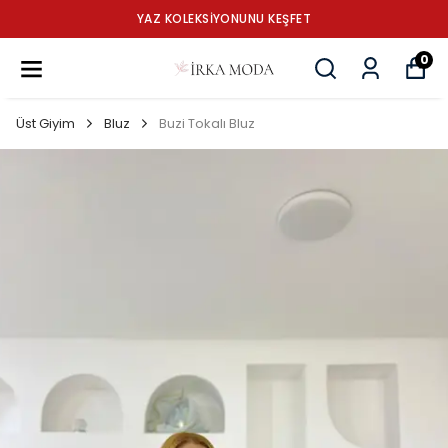
YAZ KOLEKSİYONUNU KEŞFET
0
Üst Giyim
Bluz
Buzi Tokalı Bluz