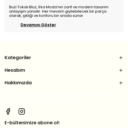
Buzi Tokalı Bluz, İrka Moda’nın zarif ve modern tasarım
anlayışını yansıtır. Her mevsim giyilebilecek bir parça
olarak, şıklığı ve konforu bir arada sunar.
Devamını Göster
Kategoriler
Hesabım
Hakkımızda
Bizi sosyal medya hesaplarımızdan takip et, yeni
ürünlerden ilk sen haberdar ol!
E-bültenimize abone ol!