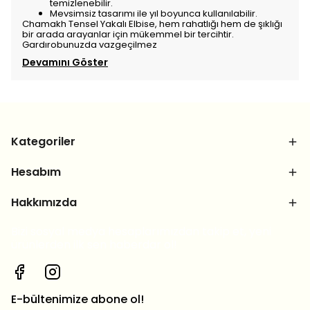
temizlenebilir.
Mevsimsiz tasarımı ile yıl boyunca kullanılabilir.
Chamakh Tensel Yakalı Elbise, hem rahatlığı hem de şıklığı
bir arada arayanlar için mükemmel bir tercihtir.
Gardırobunuzda vazgeçilmez
Devamını Göster
Kategoriler
Hesabım
Hakkımızda
Bizi sosyal medya hesaplarımızdan takip et, yeni
ürünlerden ilk sen haberdar ol!
E-bültenimize abone ol!