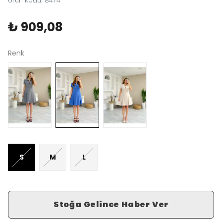
Ürün Kodu
:
8474
₺ 909,08
Renk
S
M
L
Stoğa Gelince Haber Ver