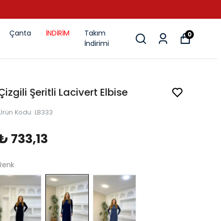
Çanta
İNDİRİM
Takım
0
İndirimi
Çizgili Şeritli Lacivert Elbise
Ürün Kodu
:
LB333
₺ 733,13
Renk