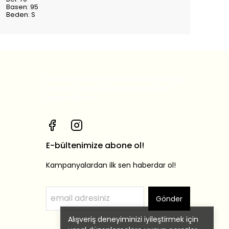
Basen: 95
Beden: S
Bizi sosyal medya hesaplarımızdan
takip et, yeni ürünlerden ilk sen
haberdar ol!
E-bültenimize abone ol!
Kampanyalardan ilk sen haberdar ol!
Gönder
Alışveriş deneyiminizi iyileştirmek için