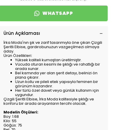
WHATSAPP
Ürün Açıklaması
İrka Moda'nın şık ve zarif tasarımıyla öne çıkan Çizgili
Şeritli Elbise, gardırobunuzun vazgeçilmezi olmaya
aday.
Ürün Özellikleri:
Yüksek kaliteli kumaştan üretilmiştir.
Vücuda oturan kesimi ile şıklığı ve rahatlığı bir
arada sunar.
Bel kısmında yer alan şerit detayı, belinizi ön
plana çıkarır.
Uzun kollu ve pileli etek yapısıyla feminen bir
görünüm kazandırır.
Her türlü özel davet veya günlük kullanım için
uygundur.
Çizgili Şeritli Elbise, İrka Moda kalitesiyle şıklığı ve
konforu bir arada arayanların tercihi olacak.
Modelin Ölçüleri:
Boy: 1.68
Kilo: 55
Göğüs: 75
Bel: 70