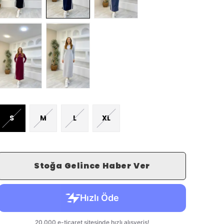
S
M
L
XL
Stoğa Gelince Haber Ver