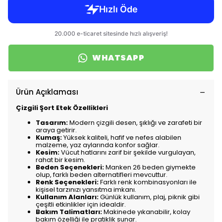
WHATSAPP
Ürün Açıklaması
Çizgili Şort Etek Özellikleri
Tasarım:
Modern çizgili desen, şıklığı ve zarafeti bir
araya getirir.
Kumaş:
Yüksek kaliteli, hafif ve nefes alabilen
malzeme, yaz aylarında konfor sağlar.
Kesim:
Vücut hatlarını zarif bir şekilde vurgulayan,
rahat bir kesim.
Beden Seçenekleri:
Manken 26 beden giymekte
olup, farklı beden alternatifleri mevcuttur.
Renk Seçenekleri:
Farklı renk kombinasyonları ile
kişisel tarzınızı yansıtma imkanı.
Kullanım Alanları:
Günlük kullanım, plaj, piknik gibi
çeşitli etkinlikler için idealdir.
Bakım Talimatları:
Makinede yıkanabilir, kolay
bakım özelliği ile pratiklik sunar.