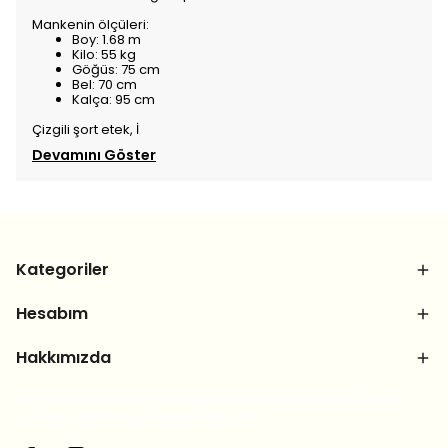
Mankenin ölçüleri:
Boy: 1.68 m
Kilo: 55 kg
Göğüs: 75 cm
Bel: 70 cm
Kalça: 95 cm
Çizgili şort etek, İ
Devamını Göster
Kategoriler
Hesabım
Hakkımızda
Bizi sosyal medya hesaplarımızdan takip et, yeni
ürünlerden ilk sen haberdar ol!