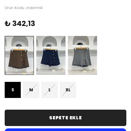
Ürün Kodu
:
indirim14
₺ 342,13
S
M
L
XL
SEPETE EKLE