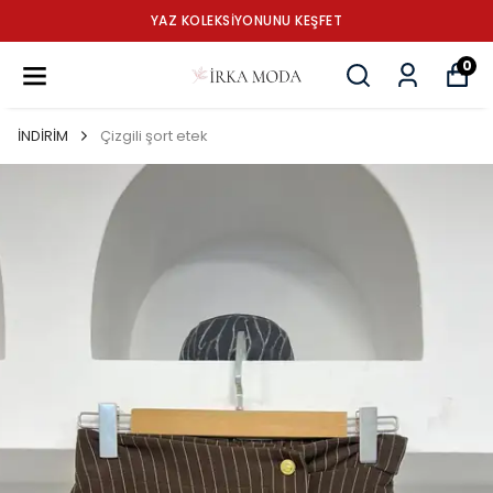
YAZ KOLEKSİYONUNU KEŞFET
0
İNDİRİM
Çizgili şort etek