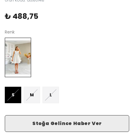
Ürün Kodu
:
ats80148
₺ 488,75
Renk
S
M
L
Stoğa Gelince Haber Ver