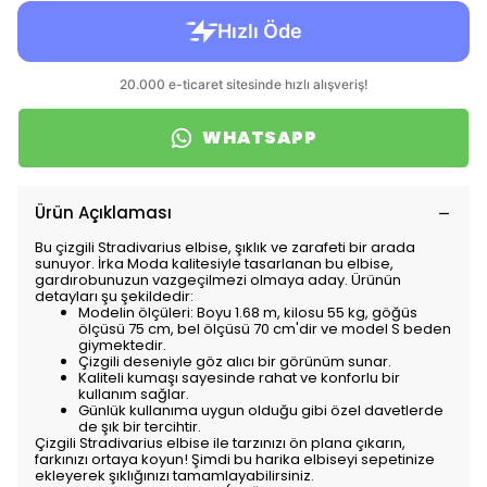
WHATSAPP
Ürün Açıklaması
Bu çizgili Stradivarius elbise, şıklık ve zarafeti bir arada
sunuyor. İrka Moda kalitesiyle tasarlanan bu elbise,
gardırobunuzun vazgeçilmezi olmaya aday. Ürünün
detayları şu şekildedir:
Modelin ölçüleri: Boyu 1.68 m, kilosu 55 kg, göğüs
ölçüsü 75 cm, bel ölçüsü 70 cm'dir ve model S beden
giymektedir.
Çizgili deseniyle göz alıcı bir görünüm sunar.
Kaliteli kumaşı sayesinde rahat ve konforlu bir
kullanım sağlar.
Günlük kullanıma uygun olduğu gibi özel davetlerde
de şık bir tercihtir.
Çizgili Stradivarius elbise ile tarzınızı ön plana çıkarın,
farkınızı ortaya koyun! Şimdi bu harika elbiseyi sepetinize
ekleyerek şıklığınızı tamamlayabilirsiniz.