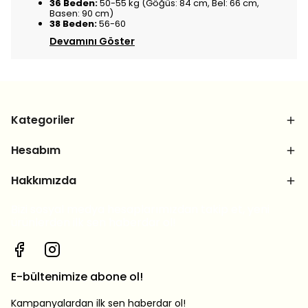
36 Beden:
50-55 kg (Göğüs: 84 cm, Bel: 66 cm,
Basen: 90 cm)
38 Beden:
56-60
Devamını Göster
Kategoriler
Hesabım
Hakkımızda
Bizi sosyal medya hesaplarımızdan takip et, yeni
ürünlerden ilk sen haberdar ol!
E-bültenimize abone ol!
Kampanyalardan ilk sen haberdar ol!