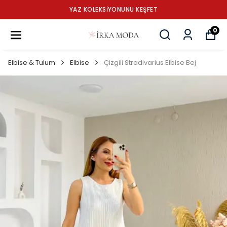
YAZ KOLEKSİYONUNU KEŞFET
0
Elbise & Tulum
Elbise
Çizgili Stradivarius Elbise Bej