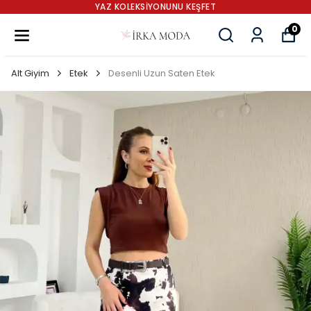
YAZ KOLEKSİYONUNU KEŞFET
0
Alt Giyim
Etek
Desenli Uzun Saten Etek