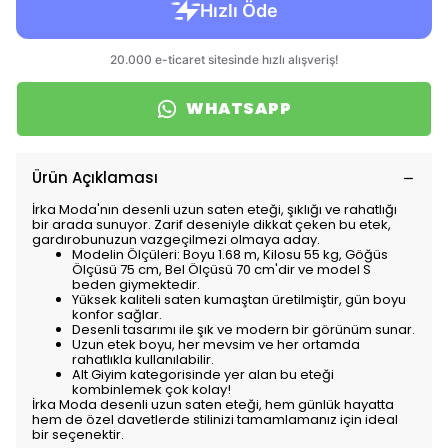
WHATSAPP
Ürün Açıklaması
İrka Moda'nın desenli uzun saten eteği, şıklığı ve rahatlığı
bir arada sunuyor. Zarif deseniyle dikkat çeken bu etek,
gardırobunuzun vazgeçilmezi olmaya aday.
Modelin Ölçüleri: Boyu 1.68 m, Kilosu 55 kg, Göğüs
Ölçüsü 75 cm, Bel Ölçüsü 70 cm'dir ve model S
beden giymektedir.
Yüksek kaliteli saten kumaştan üretilmiştir, gün boyu
konfor sağlar.
Desenli tasarımı ile şık ve modern bir görünüm sunar.
Uzun etek boyu, her mevsim ve her ortamda
rahatlıkla kullanılabilir.
Alt Giyim kategorisinde yer alan bu eteği
kombinlemek çok kolay!
İrka Moda desenli uzun saten eteği, hem günlük hayatta
hem de özel davetlerde stilinizi tamamlamanız için ideal
bir seçenektir.