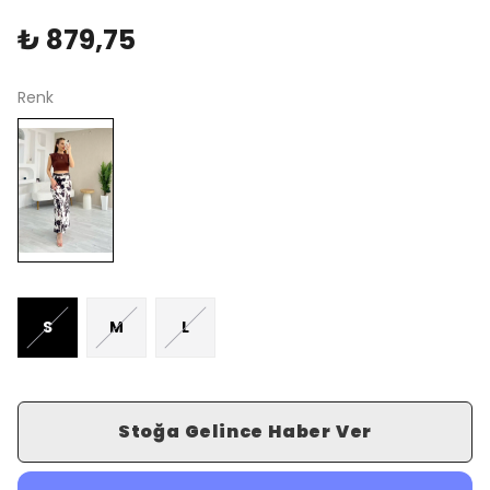
₺ 879,75
Renk
S
M
L
Stoğa Gelince Haber Ver