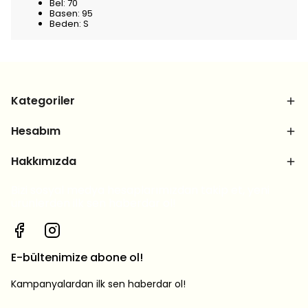
Bel: 70
Basen: 95
Beden: S
Kategoriler
Hesabım
Hakkımızda
Bizi sosyal medya hesaplarımızdan takip et, yeni
ürünlerden ilk sen haberdar ol!
E-bültenimize abone ol!
Kampanyalardan ilk sen haberdar ol!