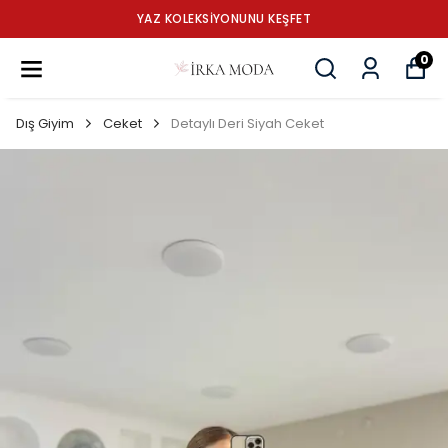
YAZ KOLEKSİYONUNU KEŞFET
0
Dış Giyim
Ceket
Detaylı Deri Siyah Ceket