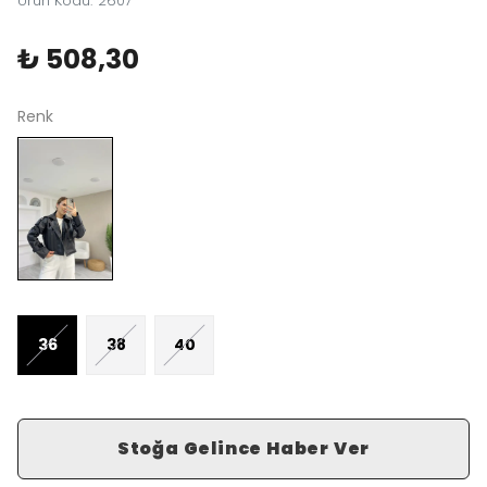
Ürün Kodu
:
2607
₺ 508,30
Renk
36
38
40
Stoğa Gelince Haber Ver