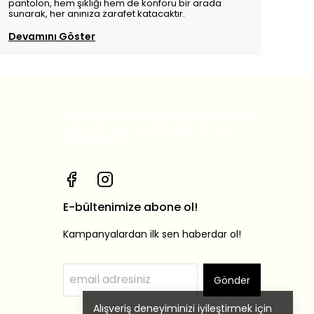
pantolon, hem şıklığı hem de konforu bir arada
sunarak, her anınıza zarafet katacaktır.
Devamını Göster
Bizi sosyal medya hesaplarımızdan
takip et, yeni ürünlerden ilk sen
haberdar ol!
E-bültenimize abone ol!
Kampanyalardan ilk sen haberdar ol!
Gönder
Alışveriş deneyiminizi iyileştirmek için