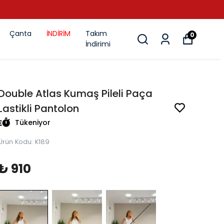
Çanta
İNDİRİM
Takım
0
İndirimi
Double Atlas Kumaş Pileli Paça
Lastikli Pantolon
Tükeniyor
Ürün Kodu
:
K189
₺ 910