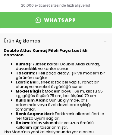
WHATSAPP
Ürün Açıklaması
Double Atlas Kumaş Pileli Paça Lastikli
Pantolon
Kumaş:
Yüksek kaliteli Double Atlas kumaş,
dayanıklılık ve konfor sunar.
Tasarım:
Pileli paça detayı, şık ve modern bir
görünüm sağlar.
Lastik Bel:
Esnek lastik bel yapısı, rahat bir
oturuş ve hareket özgürlüğü sunar.
Model Bilgisi:
Modelin boyu 1.68 m, kilosu 55
kg, göğüs ölçüsü 75 cm, bel ölçüsü 70 cm.
Kullanım Alanı:
Günlük giyimde, ofis
ortamında veya özel davetlerde şıklığı
tamamlar.
Renk Seçenekleri:
Farklı renk alternatifleri ile
her tarza uyum sağlar.
Bakım:
Kolay yıkanabilir ve uzun ömürlü
kullanım için tasarlanmıştır.
İrka Moda’nın yeni koleksiyonunda yer alan bu