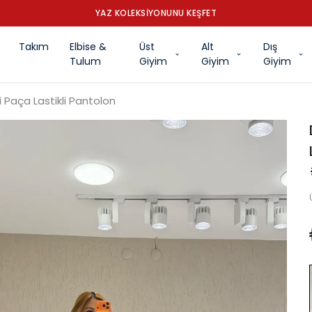
YAZ KOLEKSİYONUNU KEŞFET
Takım
Elbise &
Üst
Alt
Dış
Tulum
Giyim
Giyim
Giyim
 Paça Lastikli Pantolon