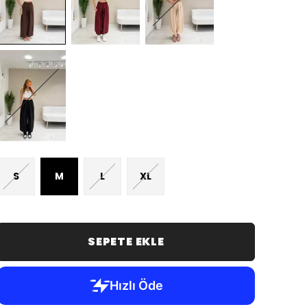
S
M
L
XL
SEPETE EKLE