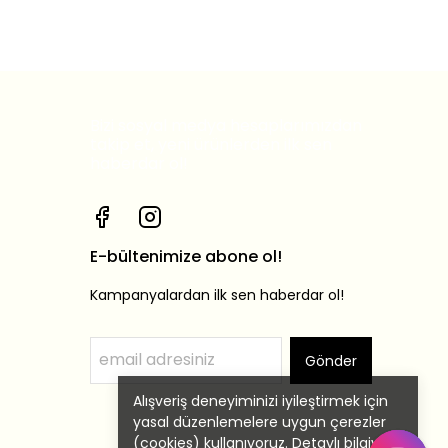
Bizi sosyal medya hesaplarımızdan
takip et, yeni ürünlerden ilk sen
haberdar ol!
E-bültenimize abone ol!
Kampanyalardan ilk sen haberdar ol!
Gönder
Alışveriş deneyiminizi iyileştirmek için
yasal düzenlemelere uygun çerezler
(cookies) kullanıyoruz. Detaylı bilgiye