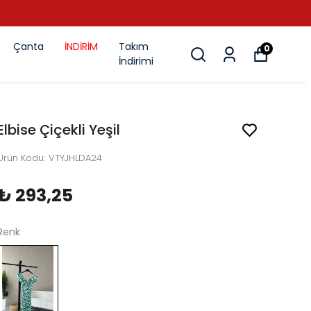
Çanta
İNDİRİM
Takım
0
İndirimi
Elbise Çiçekli Yeşil
Ürün Kodu
:
VTYJHLDA24
₺ 293,25
Renk