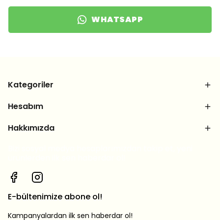
WHATSAPP
Kategoriler
Hesabım
Hakkımızda
Bizi sosyal medya hesaplarımızdan takip et, yeni
ürünlerden ilk sen haberdar ol!
E-bültenimize abone ol!
Kampanyalardan ilk sen haberdar ol!