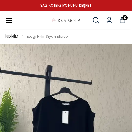
YAZ KOLEKSİYONUNU KEŞFET
0
İNDİRİM
Eteği Fırfır Siyah Elbise