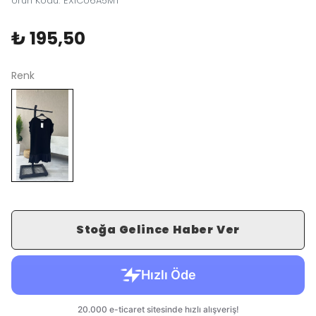
Ürün Kodu
:
EXICU6A5MT
₺ 195,50
Renk
Stoğa Gelince Haber Ver