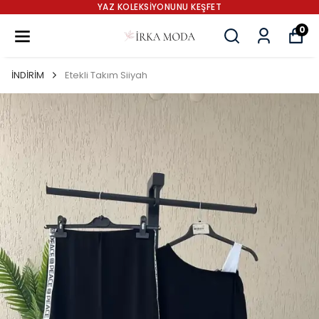
YAZ KOLEKSİYONUNU KEŞFET
0
İNDİRİM
Etekli Takım Siiyah