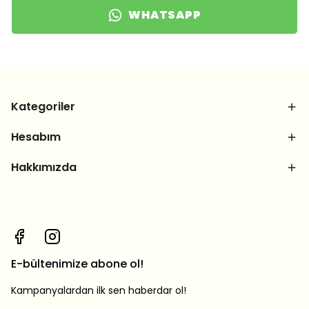
WHATSAPP
Kategoriler
Hesabım
Hakkımızda
Bizi sosyal medya hesaplarımızdan takip et, yeni
ürünlerden ilk sen haberdar ol!
E-bültenimize abone ol!
Kampanyalardan ilk sen haberdar ol!