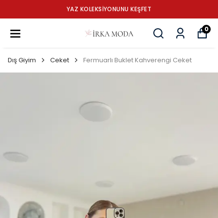
YAZ KOLEKSİYONUNU KEŞFET
0
Dış Giyim
Ceket
Fermuarlı Buklet Kahverengi Ceket