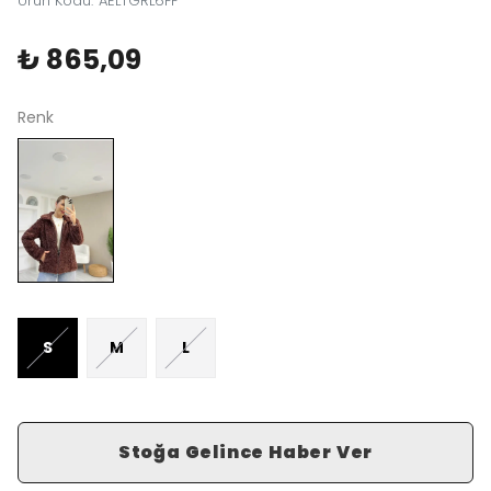
Ürün Kodu
:
AELTGRL6FF
₺ 865,09
Renk
S
M
L
Stoğa Gelince Haber Ver