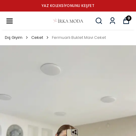
YAZ KOLEKSİYONUNU KEŞFET
0
Dış Giyim
Ceket
Fermuarlı Buklet Mavi Ceket