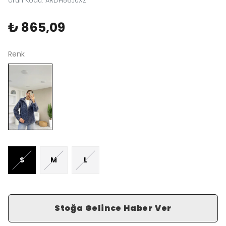
Ürün Kodu
:
ARDH56J0XZ
₺ 865,09
Renk
S
M
L
Stoğa Gelince Haber Ver