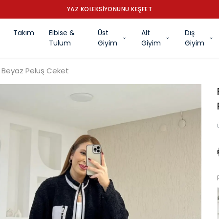
YAZ KOLEKSİYONUNU KEŞFET
Takım
Elbise &
Üst
Alt
Dış
Tulum
Giyim
Giyim
Giyim
ah Beyaz Peluş Ceket