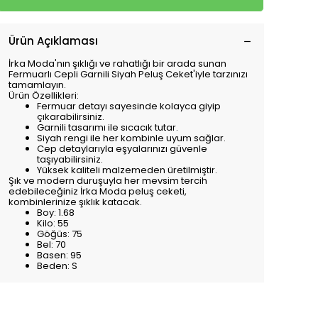
Ürün Açıklaması
İrka Moda'nın şıklığı ve rahatlığı bir arada sunan
Fermuarlı Cepli Garnili Siyah Peluş Ceket'iyle tarzınızı
tamamlayın.
Ürün Özellikleri:
Fermuar detayı sayesinde kolayca giyip
çıkarabilirsiniz.
Garnili tasarımı ile sıcacık tutar.
Siyah rengi ile her kombinle uyum sağlar.
Cep detaylarıyla eşyalarınızı güvenle
taşıyabilirsiniz.
Yüksek kaliteli malzemeden üretilmiştir.
Şık ve modern duruşuyla her mevsim tercih
edebileceğiniz İrka Moda peluş ceketi,
kombinlerinize şıklık katacak.
Boy: 1.68
Kilo: 55
Göğüs: 75
Bel: 70
Basen: 95
Beden: S