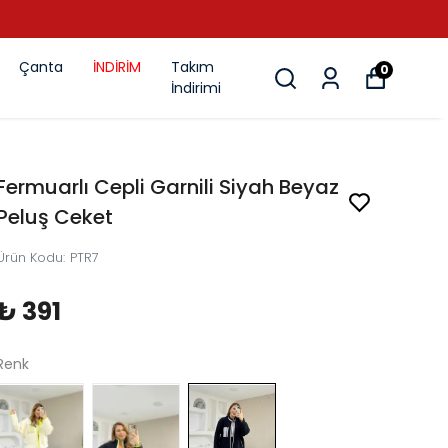
Çanta
İNDİRİM
Takım
0
İndirimi
Fermuarlı Cepli Garnili Siyah Beyaz
Peluş Ceket
Ürün Kodu
:
PTR7
₺ 391
Renk