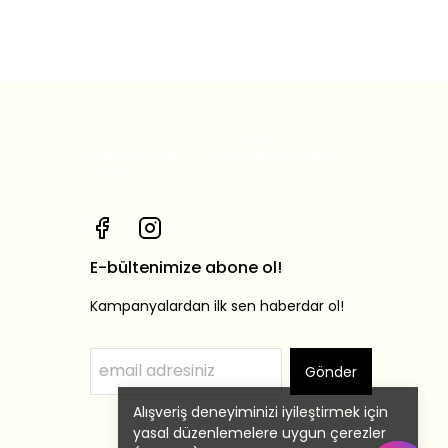
Bizi sosyal medya hesaplarımızdan
takip et, yeni ürünlerden ilk sen
haberdar ol!
E-bültenimize abone ol!
Kampanyalardan ilk sen haberdar ol!
Gönder
Alışveriş deneyiminizi iyileştirmek için
yasal düzenlemelere uygun çerezler