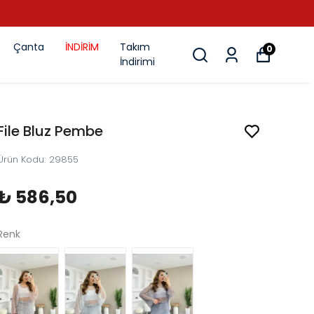
Çanta
İNDİRİM
Takım
0
İndirimi
File Bluz Pembe
Ürün Kodu
:
29855
₺ 586,50
Renk