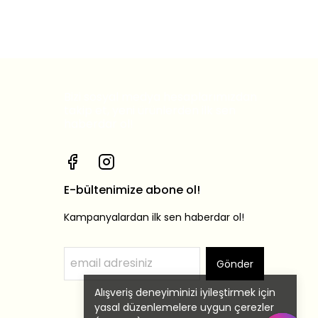
Bizi sosyal medya hesaplarımızdan
takip et, yeni ürünlerden ilk sen
haberdar ol!
E-bültenimize abone ol!
Kampanyalardan ilk sen haberdar ol!
Gönder
Alışveriş deneyiminizi iyileştirmek için
yasal düzenlemelere uygun çerezler