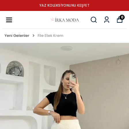
YAZ KOLEKSİYONUNU KEŞFET
0
Yeni Gelenler
File Etek Krem