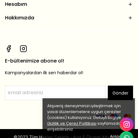
Hesabım
Hakkımızda
Bizi sosyal medya hesaplarımızdan takip et, yeni
ürünlerden ilk sen haberdar ol!
E-bültenimize abone ol!
Kampanyalardan ilk sen haberdar ol!
Gönder
Alışveriş deneyiminizi iyileştirmek için
yasal düzenlemelere uygun çerezler
(cookies) kullanıyoruz. Detaylı bilgiye
Gizlilik ve Çerez Politikası
sayfamızdan
erişebilirsiniz.
Anladım
©2023 Tüm Hakları Saklıdır - ikas E-Ticaret Altyapısı ile