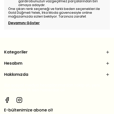
gardırobunuzun vazgeçilmez parçalarından biri
olmaya adaydır.
Öne çıkan renk seçeneği ve farklı beden seçenekleri ile
Gold Düğmeli Yelek, İrka Moda güvencesiyle online
mağazamızda sizleri bekliyor. Tarzınıza zarafet
Devamını Göster
Kategoriler
Hesabım
Hakkımızda
Bizi sosyal medya hesaplarımızdan takip et, yeni
ürünlerden ilk sen haberdar ol!
E-bültenimize abone ol!