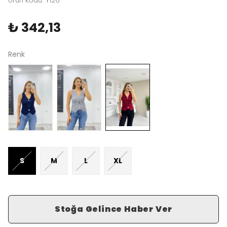
Ürün Kodu
:
Y126
₺ 342,13
Renk
S
M
L
XL
Stoğa Gelince Haber Ver