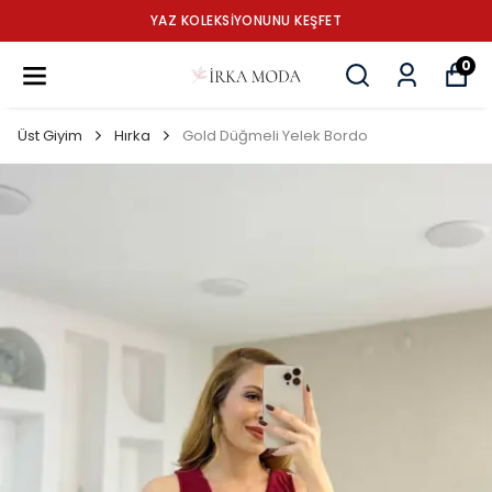
YAZ KOLEKSİYONUNU KEŞFET
0
Üst Giyim
Hırka
Gold Düğmeli Yelek Bordo