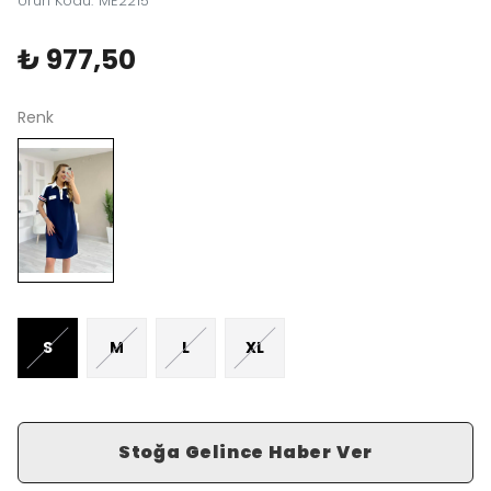
Ürün Kodu
:
ME2215
₺ 977,50
Renk
S
M
L
XL
Stoğa Gelince Haber Ver