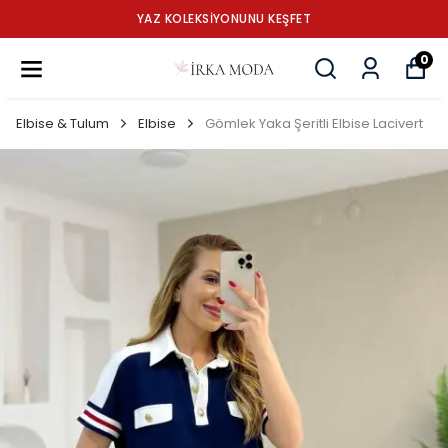
YAZ KOLEKSİYONUNU KEŞFET
0
Elbise & Tulum
Elbise
Gömlek Yaka Şeritli Elbise Lacivert