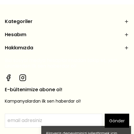
Kategoriler
Hesabım
Hakkımızda
Bizi sosyal medya hesaplarımızdan takip et, yeni
ürünlerden ilk sen haberdar ol!
E-bültenimize abone ol!
Kampanyalardan ilk sen haberdar ol!
Gönder
Alışveriş deneyiminizi iyileştirmek için