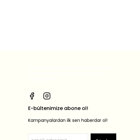
Bizi sosyal medya hesaplarımızdan
takip et, yeni ürünlerden ilk sen
haberdar ol!
E-bültenimize abone ol!
Kampanyalardan ilk sen haberdar ol!