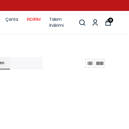
Çanta
İNDİRİM
Takım
0
İndirimi
en