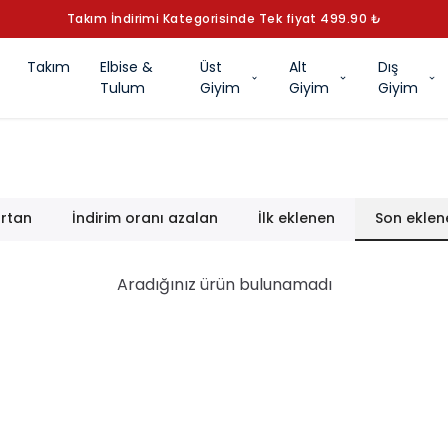
Takım İndirimi Kategorisinde Tek fiyat 499.90 ₺
Takım
Elbise &
Üst
Alt
Dış
Tulum
Giyim
Giyim
Giyim
artan
İndirim oranı azalan
İlk eklenen
Son eklen
Aradığınız ürün bulunamadı