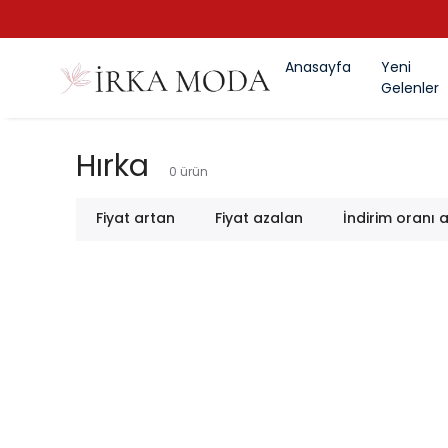
Anasayfa
Yeni
Gelenler
Hırka
0
ürün
Fiyat artan
Fiyat azalan
İndirim oranı 