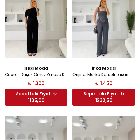
İrka Moda
İrka Moda
Cupralı Düşük Omuz Yarasa Kol Takım - Siyah
Orijinal Marka Korseli Tasarım Takım - Gri
₺ 1.300
₺ 1.450
Sepetteki Fiyat: ₺
Sepetteki Fiyat: ₺
1105,00
1232,50