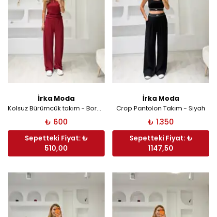
İrka Moda
İrka Moda
Kolsuz Bürümcük takım - Bordo
Crop Pantolon Takım - Siyah
₺ 600
₺ 1.350
Sepetteki Fiyat: ₺
Sepetteki Fiyat: ₺
510,00
1147,50