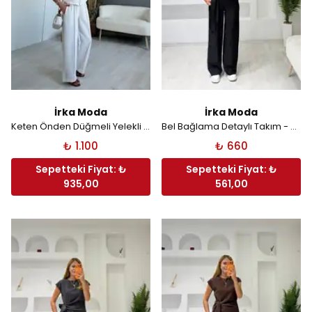
İrka Moda
İrka Moda
Keten Önden Düğmeli Yelekli Takım - Taş
Bel Bağlama Detaylı Takım - Siyah
₺ 1.100
₺ 660
Sepetteki Fiyat: ₺
Sepetteki Fiyat: ₺
935,00
561,00