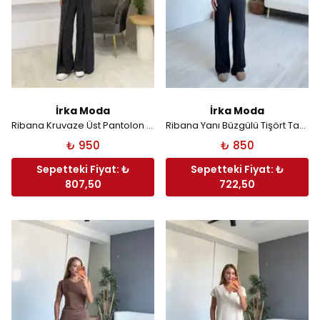
İrka Moda
İrka Moda
Ribana Kruvaze Üst Pantolon Takım - Antrasit
Ribana Yanı Büzgülü Tişört Takım - Antrasit
₺ 950
₺ 850
Sepetteki Fiyat: ₺
Sepetteki Fiyat: ₺
807,50
722,50