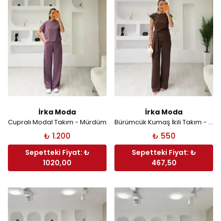
İrka Moda
İrka Moda
Cupralı Modal Takım - Mürdüm
Bürümcük Kumaş İkili Takım - Kahverengi
₺ 1.200
₺ 550
Sepetteki Fiyat: ₺
Sepetteki Fiyat: ₺
1020,00
467,50