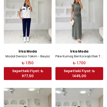
İrka Moda
İrka Moda
Modal Denizci Takım - Beyaz
Pike Kumaş Bel Korsajlı Etek Takım - Haki
₺ 1.150
₺ 1.700
Sepetteki Fiyat: ₺
Sepetteki Fiyat: ₺
977,50
1445,00