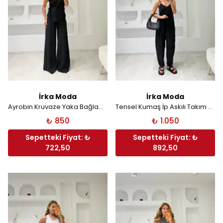
İrka Moda
İrka Moda
Ayrobin Kruvaze Yaka Bağlamalı Takım - Siyah
Tensel Kumaş İp Askılı Takım - Siyah
₺ 850
₺ 1.050
Sepetteki Fiyat: ₺
Sepetteki Fiyat: ₺
722,50
892,50