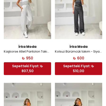
İrka Moda
İrka Moda
Kaşkorse Atlet Pantolon Takım - Açık Gri
Kolsuz Bürümcük takım - Siyah Puantiyeli
₺ 950
₺ 600
Sepetteki Fiyat: ₺
Sepetteki Fiyat: ₺
807,50
510,00