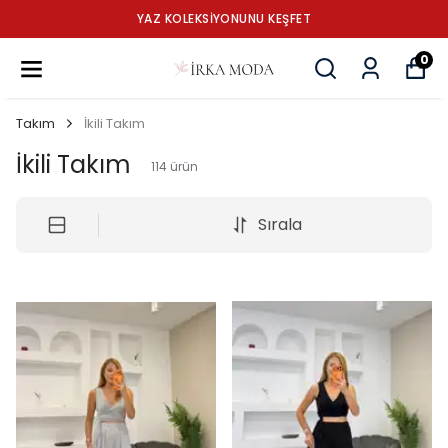
1500 ₺ VE ÜZERİ ALIŞVERİŞLERDE KARGO ÜCRETSİZ
0
Takım
İkili Takım
İkili Takım
114
ürün
Sırala