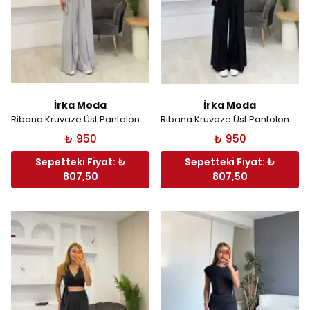
İrka Moda
İrka Moda
Ribana Kruvaze Üst Pantolon Takım - Gri
Ribana Kruvaze Üst Pantolon Takım - Siyah
₺ 950
₺ 950
Sepetteki Fiyat: ₺
Sepetteki Fiyat: ₺
807,50
807,50