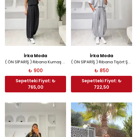
İrka Moda
İrka Moda
( ÖN SİPARİŞ ) Ribana Kumaş Crop Şalvar Takım - Antrasit
( ÖN SİPARİŞ ) Ribana Tişört Şalvar Takım - Gri
₺ 900
₺ 850
Sepetteki Fiyat: ₺
Sepetteki Fiyat: ₺
765,00
722,50