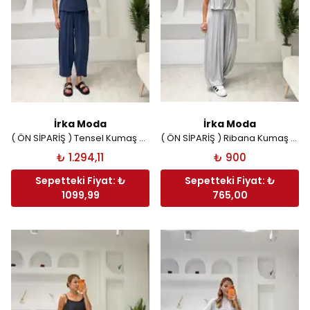
İrka Moda
İrka Moda
( ÖN SİPARİŞ ) Tensel Kumaş Kolsuz Pantolon Takım - Lacivert
( ÖN SİPARİŞ ) Ribana Kumaş Crop Şalvar Takım - Gri
₺ 1.294,11
₺ 900
Sepetteki Fiyat: ₺
Sepetteki Fiyat: ₺
1099,99
765,00