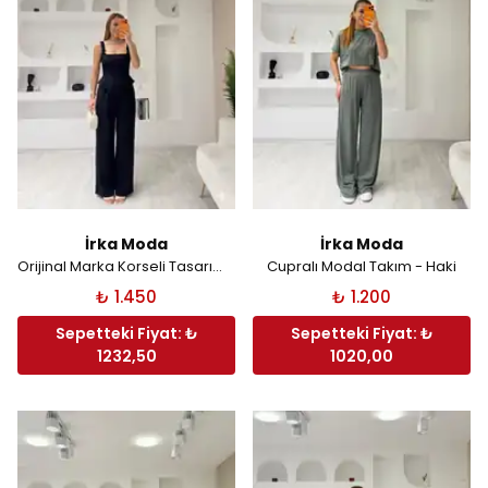
İrka Moda
İrka Moda
Orijinal Marka Korseli Tasarım Takım - Siyah
Cupralı Modal Takım - Haki
₺ 1.450
₺ 1.200
Sepetteki Fiyat: ₺
Sepetteki Fiyat: ₺
1232,50
1020,00