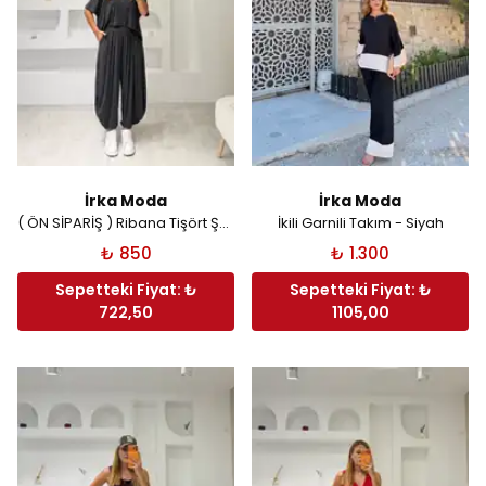
İrka Moda
İrka Moda
( ÖN SİPARİŞ ) Ribana Tişört Şalvar Takım - Antrasit
İkili Garnili Takım - Siyah
₺ 850
₺ 1.300
Sepetteki Fiyat: ₺
Sepetteki Fiyat: ₺
722,50
1105,00