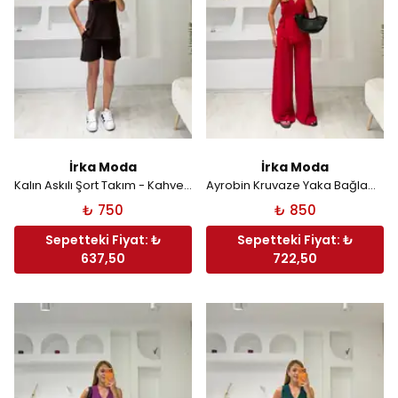
İrka Moda
İrka Moda
Kalın Askılı Şort Takım - Kahverengi
Ayrobin Kruvaze Yaka Bağlamalı Takım - Kırmızı
₺ 750
₺ 850
Sepetteki Fiyat: ₺
Sepetteki Fiyat: ₺
637,50
722,50