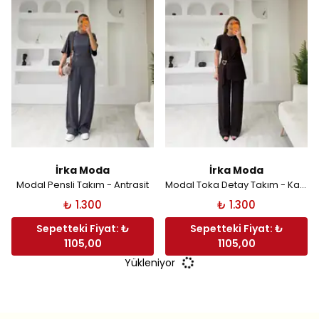
İrka Moda
İrka Moda
Modal Pensli Takım - Antrasit
Modal Toka Detay Takım - Kahverengi
₺ 1.300
₺ 1.300
Sepetteki Fiyat: ₺
Sepetteki Fiyat: ₺
1105,00
1105,00
Yükleniyor