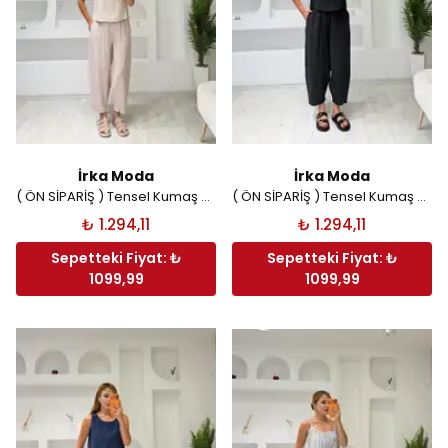
İrka Moda
İrka Moda
( ÖN SİPARİŞ ) Tensel Kumaş Kolsuz Pantolon Takım - Taş
( ÖN SİPARİŞ ) Tensel Kumaş Kolsuz Pantolon Takım - Siyah
₺ 1.294,11
₺ 1.294,11
Sepetteki Fiyat: ₺
Sepetteki Fiyat: ₺
1099,99
1099,99