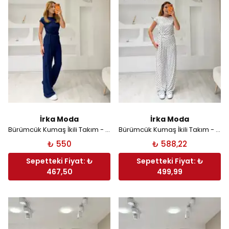
İrka Moda
İrka Moda
Bürümcük Kumaş İkili Takım - Lacivert
Bürümcük Kumaş İkili Takım - Beyaz Puantiyeli
₺ 550
₺ 588,22
Sepetteki Fiyat: ₺
Sepetteki Fiyat: ₺
467,50
499,99