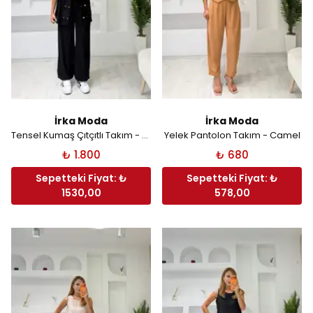
İrka Moda
İrka Moda
Tensel Kumaş Çıtçıtlı Takım - Siyah
Yelek Pantolon Takım - Camel
₺ 1.800
₺ 680
Sepetteki Fiyat: ₺
Sepetteki Fiyat: ₺
1530,00
578,00