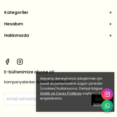
Kategoriler
Hesabım
Hakkımızda
Bizi sosyal medya hesaplarımızdan takip et, yeni
ürünlerden ilk sen haberdar ol!
E-bültenimize abone ol!
Alışveriş deneyiminizi iyileştirmek için
Kampanyalardan ilk sen haberdar ol!
yasal düzenlemelere uygun çerezler
(cookies) kullanıyoruz. Detaylı bilgiye
Gizlilik ve Çerez Politikası
sayfamızdan
erişebilirsiniz.
Gönder
Anladım