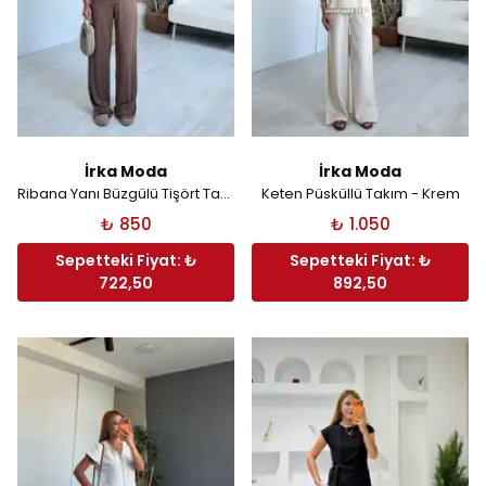
İrka Moda
İrka Moda
Ribana Yanı Büzgülü Tişört Takım - Kahverengi
Keten Püsküllü Takım - Krem
₺ 850
₺ 1.050
Sepetteki Fiyat: ₺
Sepetteki Fiyat: ₺
722,50
892,50