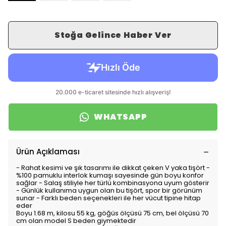
Stoğa Gelince Haber Ver
WHATSAPP
Ürün Açıklaması
- Rahat kesimi ve şık tasarımı ile dikkat çeken V yaka tişört -
%100 pamuklu interlok kumaşı sayesinde gün boyu konfor
sağlar - Salaş stiliyle her türlü kombinasyona uyum gösterir
- Günlük kullanıma uygun olan bu tişört, spor bir görünüm
sunar - Farklı beden seçenekleri ile her vücut tipine hitap
eder
Boyu 1.68 m, kilosu 55 kg, göğüs ölçüsü 75 cm, bel ölçüsü 70
cm olan model S beden giymektedir