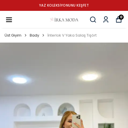
YAZ KOLEKSİYONUNU KEŞFET
0
Üst Giyim
Bady
İnterlok V Yaka Salaş Tişört