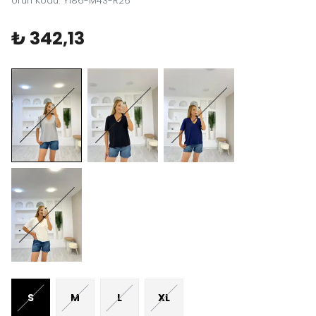
Ürün Kodu
:
Y186-M43-R26
₺ 342,13
S
M
L
XL