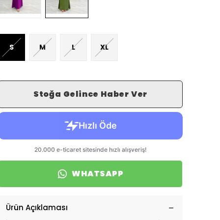
S
M
L
XL
Stoğa Gelince Haber Ver
WHATSAPP
Ürün Açıklaması