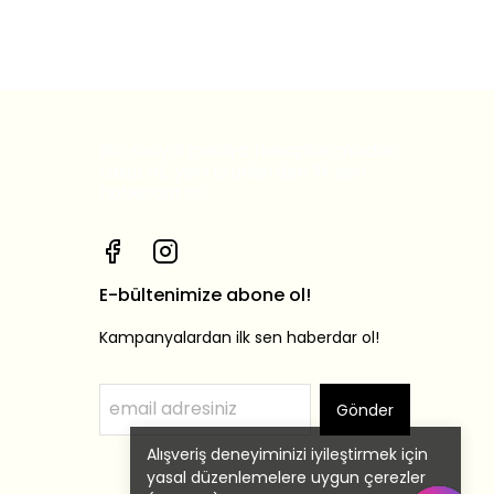
Bizi sosyal medya hesaplarımızdan
takip et, yeni ürünlerden ilk sen
haberdar ol!
E-bültenimize abone ol!
Kampanyalardan ilk sen haberdar ol!
Gönder
Alışveriş deneyiminizi iyileştirmek için
yasal düzenlemelere uygun çerezler