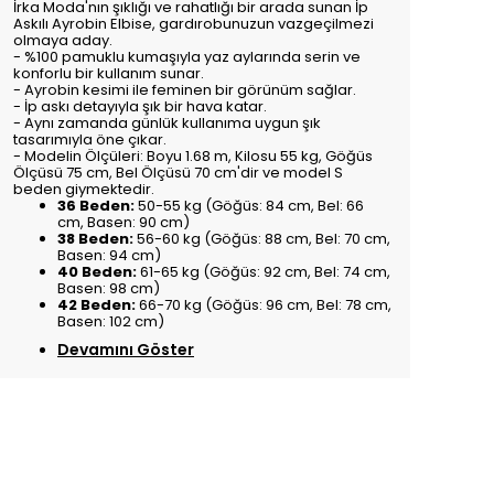
İrka Moda'nın şıklığı ve rahatlığı bir arada sunan İp
Askılı Ayrobin Elbise, gardırobunuzun vazgeçilmezi
olmaya aday.
- %100 pamuklu kumaşıyla yaz aylarında serin ve
konforlu bir kullanım sunar.
- Ayrobin kesimi ile feminen bir görünüm sağlar.
- İp askı detayıyla şık bir hava katar.
- Aynı zamanda günlük kullanıma uygun şık
tasarımıyla öne çıkar.
- Modelin Ölçüleri: Boyu 1.68 m, Kilosu 55 kg, Göğüs
Ölçüsü 75 cm, Bel Ölçüsü 70 cm'dir ve model S
beden giymektedir.
36 Beden:
50-55 kg (Göğüs: 84 cm, Bel: 66
cm, Basen: 90 cm)
38 Beden:
56-60 kg (Göğüs: 88 cm, Bel: 70 cm,
Basen: 94 cm)
40 Beden:
61-65 kg (Göğüs: 92 cm, Bel: 74 cm,
Basen: 98 cm)
42 Beden:
66-70 kg (Göğüs: 96 cm, Bel: 78 cm,
Basen: 102 cm)
Devamını Göster