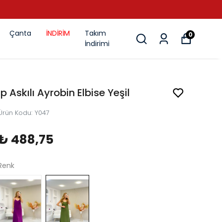
Çanta
İNDİRİM
Takım
0
İndirimi
İp Askılı Ayrobin Elbise Yeşil
Ürün Kodu
:
Y047
₺ 488,75
Renk