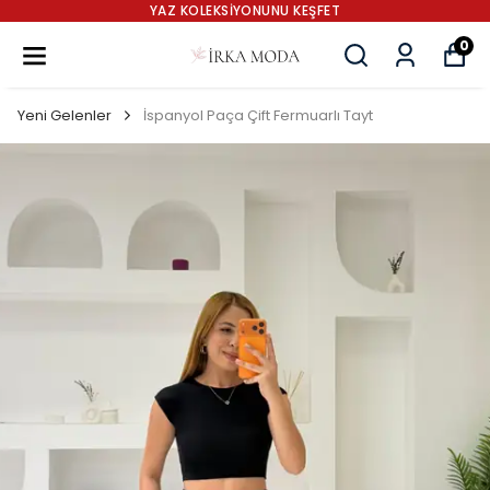
YAZ KOLEKSİYONUNU KEŞFET
0
Yeni Gelenler
İspanyol Paça Çift Fermuarlı Tayt