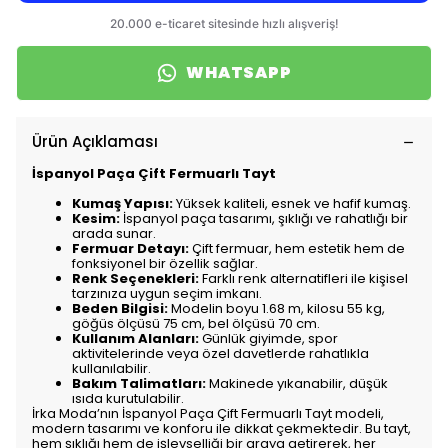
WHATSAPP
Ürün Açıklaması
İspanyol Paça Çift Fermuarlı Tayt
Kumaş Yapısı:
Yüksek kaliteli, esnek ve hafif kumaş.
Kesim:
İspanyol paça tasarımı, şıklığı ve rahatlığı bir
arada sunar.
Fermuar Detayı:
Çift fermuar, hem estetik hem de
fonksiyonel bir özellik sağlar.
Renk Seçenekleri:
Farklı renk alternatifleri ile kişisel
tarzınıza uygun seçim imkanı.
Beden Bilgisi:
Modelin boyu 1.68 m, kilosu 55 kg,
göğüs ölçüsü 75 cm, bel ölçüsü 70 cm.
Kullanım Alanları:
Günlük giyimde, spor
aktivitelerinde veya özel davetlerde rahatlıkla
kullanılabilir.
Bakım Talimatları:
Makinede yıkanabilir, düşük
ısıda kurutulabilir.
İrka Moda’nın İspanyol Paça Çift Fermuarlı Tayt modeli,
modern tasarımı ve konforu ile dikkat çekmektedir. Bu tayt,
hem şıklığı hem de işlevselliği bir araya getirerek, her