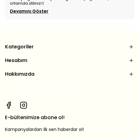
ortamda stilinizi t
Devamını Göster
Kategoriler
Hesabım
Hakkımızda
Bizi sosyal medya hesaplarımızdan takip et, yeni
ürünlerden ilk sen haberdar ol!
E-bültenimize abone ol!
Kampanyalardan ilk sen haberdar ol!