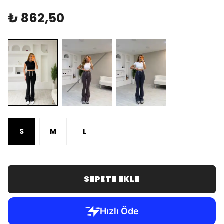
₺ 862,50
S
M
L
SEPETE EKLE