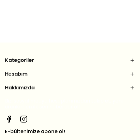
Kategoriler
Hesabım
Hakkımızda
Bizi sosyal medya hesaplarımızdan takip et, yeni
ürünlerden ilk sen haberdar ol!
E-bültenimize abone ol!